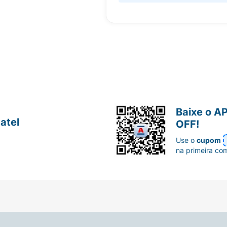
Baixe o A
atel
OFF!
Use o
cupom
na primeira co