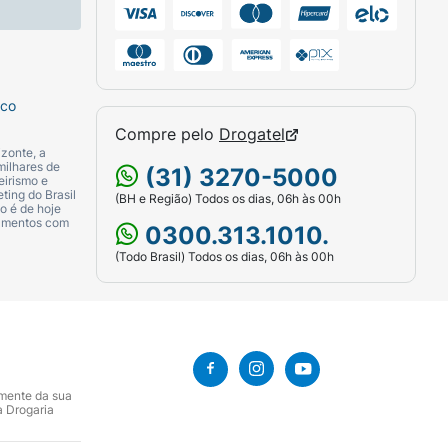
sco
Compre pelo
Drogatel
zonte, a
milhares de
(31) 3270-5000
eirismo e
ting do Brasil
(BH e Região) Todos os dias, 06h às 00h
o é de hoje
camentos com
0300.313.1010.
(Todo Brasil) Todos os dias, 06h às 00h
amente da sua
a Drogaria