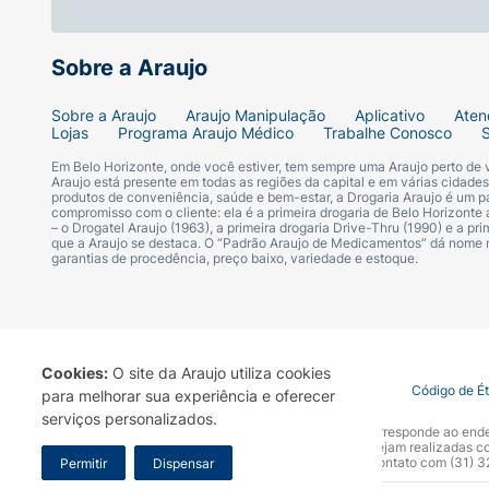
Sobre a Araujo
Sobre a Araujo
Araujo Manipulação
Aplicativo
Aten
Lojas
Programa Araujo Médico
Trabalhe Conosco
Em Belo Horizonte, onde você estiver, tem sempre uma Araujo perto de
Araujo está presente em todas as regiões da capital e em várias cidade
produtos de conveniência, saúde e bem-estar, a Drogaria Araujo é um pa
compromisso com o cliente: ela é a primeira drogaria de Belo Horizonte a
– o Drogatel Araujo (1963), a primeira drogaria Drive-Thru (1990) e a 
que a Araujo se destaca. O “Padrão Araujo de Medicamentos” dá nome
garantias de procedência, preço baixo, variedade e estoque.
Cookies:
O site da Araujo utiliza cookies
Termo de Uso
Portal da Privacidade
Covid-19
Código de É
para melhorar sua experiência e oferecer
serviços personalizados.
A Drogaria Araujo S/A informa que o seu site oficial corresponde ao e
marca. Para sua segurança recomendamos que não sejam realizadas com
Araujo S.A. Em caso de dúvidas, gentileza entrar em contato com (31)
Permitir
Dispensar