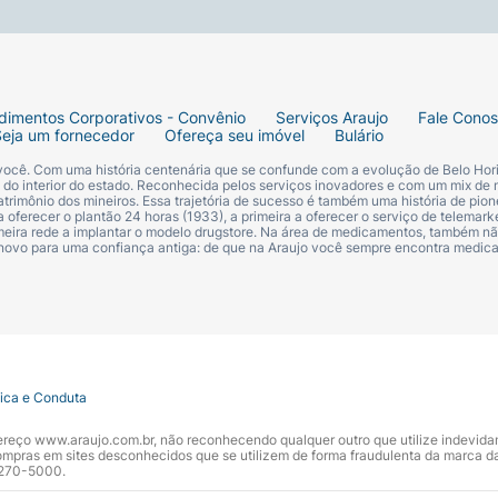
dimentos Corporativos - Convênio
Serviços Araujo
Fale Cono
Seja um fornecedor
Ofereça seu imóvel
Bulário
 você. Com uma história centenária que se confunde com a evolução de Belo Hori
s do interior do estado. Reconhecida pelos serviços inovadores e com um mix de 
trimônio dos mineiros. Essa trajetória de sucesso é também uma história de pion
 oferecer o plantão 24 horas (1933), a primeira a oferecer o serviço de telemarke
primeira rede a implantar o modelo drugstore. Na área de medicamentos, também nã
 novo para uma confiança antiga: de que na Araujo você sempre encontra medi
tica e Conduta
ndereço www.araujo.com.br, não reconhecendo qualquer outro que utilize indevid
pras em sites desconhecidos que se utilizem de forma fraudulenta da marca d
 3270-5000.