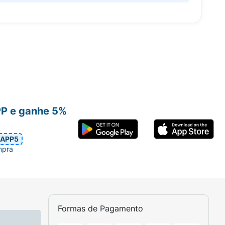
PP e ganhe 5%
APP5
mpra
Formas de Pagamento