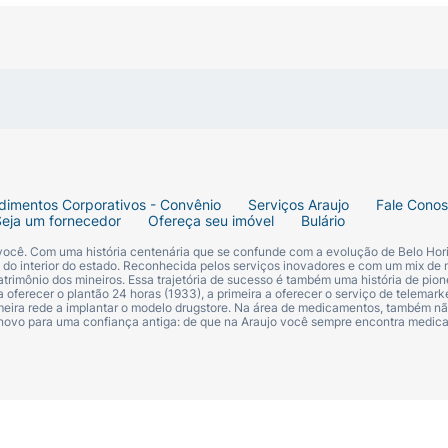
dimentos Corporativos - Convênio
Serviços Araujo
Fale Cono
Seja um fornecedor
Ofereça seu imóvel
Bulário
 você. Com uma história centenária que se confunde com a evolução de Belo Hori
s do interior do estado. Reconhecida pelos serviços inovadores e com um mix de 
trimônio dos mineiros. Essa trajetória de sucesso é também uma história de pion
 oferecer o plantão 24 horas (1933), a primeira a oferecer o serviço de telemarke
primeira rede a implantar o modelo drugstore. Na área de medicamentos, também nã
 novo para uma confiança antiga: de que na Araujo você sempre encontra medi