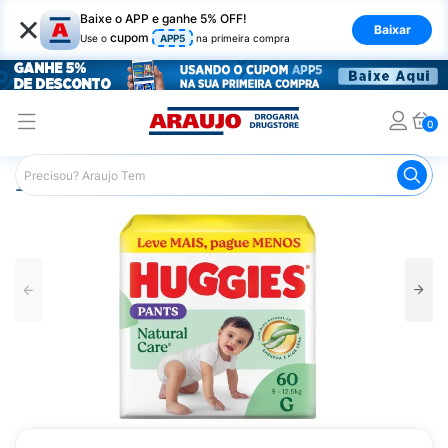
×
Baixe o APP e ganhe 5% OFF!
Baixar
cupom
Use o
APP5
na primeira compra
0
Araujo
Infantil
Troca de Fraldas
Fraldas Infantis
F