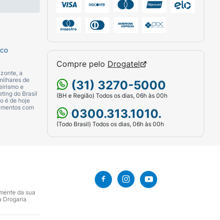
sco
Compre pelo
Drogatel
zonte, a
milhares de
(31) 3270-5000
eirismo e
ting do Brasil
(BH e Região) Todos os dias, 06h às 00h
o é de hoje
camentos com
0300.313.1010.
(Todo Brasil) Todos os dias, 06h às 00h
amente da sua
a Drogaria