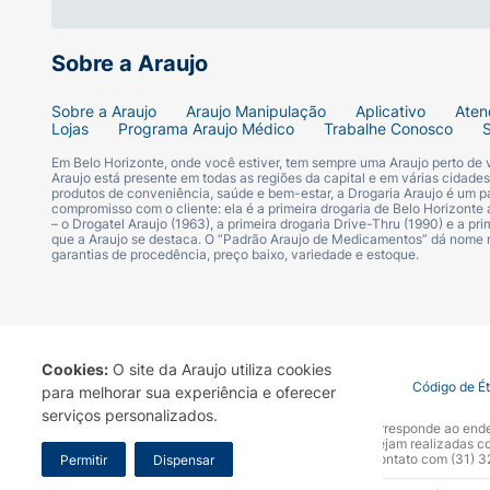
Sobre a Araujo
Sobre a Araujo
Araujo Manipulação
Aplicativo
Aten
Lojas
Programa Araujo Médico
Trabalhe Conosco
Em Belo Horizonte, onde você estiver, tem sempre uma Araujo perto de
Araujo está presente em todas as regiões da capital e em várias cidade
produtos de conveniência, saúde e bem-estar, a Drogaria Araujo é um pa
compromisso com o cliente: ela é a primeira drogaria de Belo Horizonte a
– o Drogatel Araujo (1963), a primeira drogaria Drive-Thru (1990) e a 
que a Araujo se destaca. O “Padrão Araujo de Medicamentos” dá nome
garantias de procedência, preço baixo, variedade e estoque.
Cookies:
O site da Araujo utiliza cookies
Termo de Uso
Portal da Privacidade
Covid-19
Código de É
para melhorar sua experiência e oferecer
serviços personalizados.
A Drogaria Araujo S/A informa que o seu site oficial corresponde ao e
marca. Para sua segurança recomendamos que não sejam realizadas com
Araujo S.A. Em caso de dúvidas, gentileza entrar em contato com (31)
Permitir
Dispensar