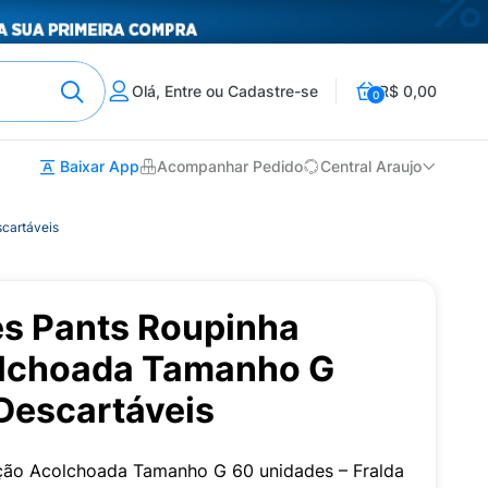
Olá, Entre ou Cadastre-se
R$ 0,00
0
Baixar App
Acompanhar Pedido
Central Araujo
cartáveis
es Pants Roupinha
olchoada Tamanho G
Descartáveis
eção Acolchoada Tamanho G 60 unidades – Fralda