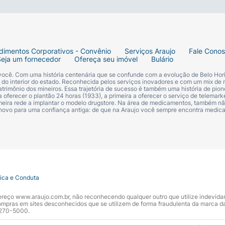
dimentos Corporativos - Convênio
Serviços Araujo
Fale Cono
Seja um fornecedor
Ofereça seu imóvel
Bulário
 você. Com uma história centenária que se confunde com a evolução de Belo Hori
s do interior do estado. Reconhecida pelos serviços inovadores e com um mix de 
trimônio dos mineiros. Essa trajetória de sucesso é também uma história de pion
 oferecer o plantão 24 horas (1933), a primeira a oferecer o serviço de telemarke
primeira rede a implantar o modelo drugstore. Na área de medicamentos, também nã
 novo para uma confiança antiga: de que na Araujo você sempre encontra medi
tica e Conduta
ndereço www.araujo.com.br, não reconhecendo qualquer outro que utilize indevid
pras em sites desconhecidos que se utilizem de forma fraudulenta da marca d
 3270-5000.