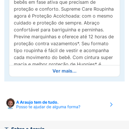
bebês em fase ativa que precisam de
proteção e conforto. Supreme Care Roupinha
agora é Proteção Acolchoada: com o mesmo
cuidado e proteção de sempre. Abraço
confortável para barriguinha e perninhas.
Previne marquinhas e oferece até 12 horas de
proteção contra vazamentos*. Seu formato
tipo roupinha é fácil de vestir e acompanha
cada movimento do bebê. Com cintura super
macia e melhor proteção de Huggies* é
Ver mais...
escolha ideal para quem busca conforto,
praticidade e segurança em todos os
momentos do dia. *Desempenho pode variar
conforme hábitos, alimentação e
características do bebê. **vs Huggies Rápida
A Araujo tem de tudo.
Absorção
Posso te ajudar de alguma forma?
ABSORÇÃO EXTRA*:
Nossas fraldas
apresentam uma tecnologia de absorção