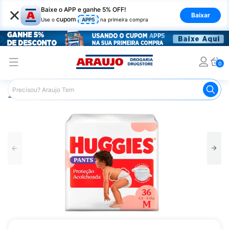
×
Baixe o APP e ganhe 5% OFF!
Baixar
cupom
Use o
APP5
na primeira compra
0
Araujo
Infantil
Troca de Fraldas
Fraldas Infantis
F