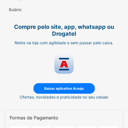
rápida absorção de xixi e cocô líquido em
Bulário
segundos previne o contato da pele do bebê
e evita reações cutâneas e desconfortos;
Compre pelo site, app, whatsapp ou
FÁCIL DE COLOCAR E TIRAR:
Nosso sistema
Drogatel
simplificado oferece praticidade para os pais,
Retire na loja com agilidade e sem passar pelo caixa.
garantindo trocas rápidas e eficientes.
Baixar aplicativo Araujo
Ofertas, novidades e praticidade no seu celular
Formas de Pagamento