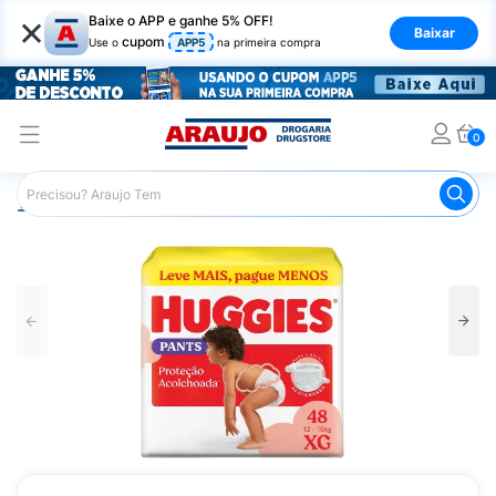
×
Baixe o APP e ganhe 5% OFF!
Baixar
cupom
Use o
APP5
na primeira compra
0
Araujo
Infantil
Troca de Fraldas
Fraldas Infantis
F