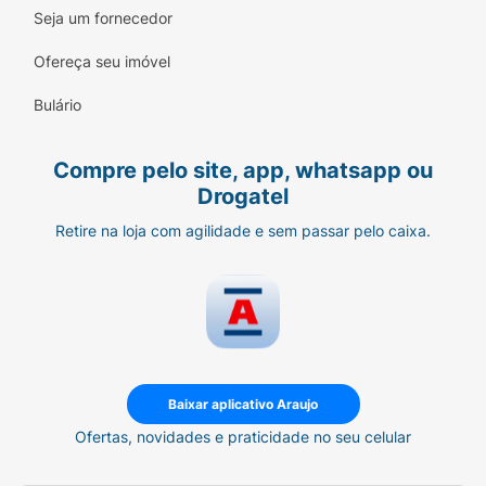
proporciona conforto superior (*Vs. Fraldas
Seja um fornecedor
Huggies sem a tecnologia Xtra-Flex);
Ofereça seu imóvel
ABSORÇÃO ESPECIAL:
A tecnologia de
Bulário
rápida absorção de xixi e cocô líquido em
segundos previne o contato da pele do bebê
e evita reações cutâneas e desconfortos;
Compre pelo site, app, whatsapp ou
Drogatel
FÁCIL DE COLOCAR E TIRAR:
Nosso sistema
simplificado oferece praticidade para os pais,
Retire na loja com agilidade e sem passar pelo caixa.
garantindo trocas rápidas e eficientes.
Baixar aplicativo Araujo
Ofertas, novidades e praticidade no seu celular