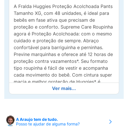
A Fralda Huggies Proteção Acolchoada Pants
Tamanho XG, com 48 unidades, é ideal para
bebês em fase ativa que precisam de
proteção e conforto. Supreme Care Roupinha
agora é Proteção Acolchoada: com o mesmo
cuidado e proteção de sempre. Abraço
confortável para barriguinha e perninhas.
Previne marquinhas e oferece até 12 horas de
proteção contra vazamentos*. Seu formato
tipo roupinha é fácil de vestir e acompanha
cada movimento do bebê. Com cintura super
macia e melhor proteção de Huggies* é
Ver mais...
escolha ideal para quem busca conforto,
praticidade e segurança em todos os
momentos do dia. *Desempenho pode variar
conforme hábitos, alimentação e
características do bebê. **vs Huggies Rápida
A Araujo tem de tudo.
Absorção
Posso te ajudar de alguma forma?