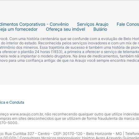
dimentos Corporativos - Convênio
Serviços Araujo
Fale Cono
Seja um fornecedor
Ofereça seu imóvel
Bulário
 você. Com uma história centenária que se confunde com a evolução de Belo Hori
s do interior do estado. Reconhecida pelos serviços inovadores e com um mix de 
trimônio dos mineiros. Essa trajetória de sucesso é também uma história de pion
 oferecer o plantão 24 horas (1933), a primeira a oferecer o serviço de telemarke
primeira rede a implantar o modelo drugstore. Na área de medicamentos, também nã
 novo para uma confiança antiga: de que na Araujo você sempre encontra medi
tica e Conduta
ndereço www.araujo.com.br, não reconhecendo qualquer outro que utilize indevid
pras em sites desconhecidos que se utilizem de forma fraudulenta da marca d
 3270-5000.
ço: Rua Curitiba 327 - Centro - CEP: 30170-120 - Belo Horizonte - MG | Telefon
s 00:00h | Consultores técnicos responsáveis: Hairton Ayres Azevedo Guimarã