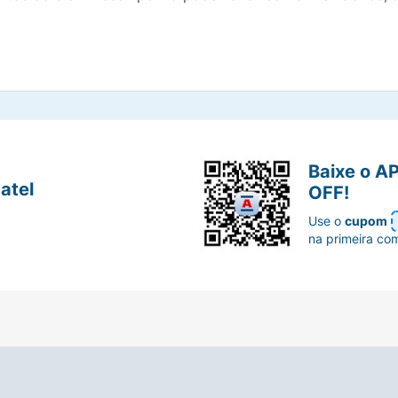
Baixe o A
atel
OFF!
Use o
cupom
na primeira co