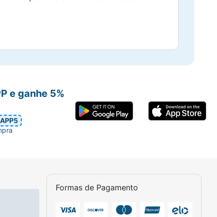
PP e ganhe 5%
APP5
mpra
Formas de Pagamento