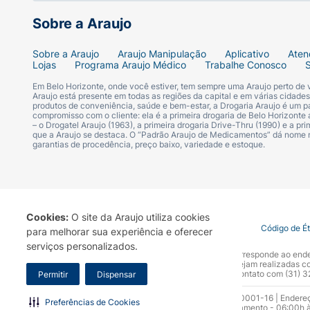
Sobre a Araujo
Sobre a Araujo
Araujo Manipulação
Aplicativo
Aten
Lojas
Programa Araujo Médico
Trabalhe Conosco
Em Belo Horizonte, onde você estiver, tem sempre uma Araujo perto de
Araujo está presente em todas as regiões da capital e em várias cidade
produtos de conveniência, saúde e bem-estar, a Drogaria Araujo é um pa
compromisso com o cliente: ela é a primeira drogaria de Belo Horizonte a
– o Drogatel Araujo (1963), a primeira drogaria Drive-Thru (1990) e a 
que a Araujo se destaca. O “Padrão Araujo de Medicamentos” dá nome
garantias de procedência, preço baixo, variedade e estoque.
Cookies:
O site da Araujo utiliza cookies
Termo de Uso
Portal da Privacidade
Covid-19
Código de É
para melhorar sua experiência e oferecer
serviços personalizados.
A Drogaria Araujo S/A informa que o seu site oficial corresponde ao e
marca. Para sua segurança recomendamos que não sejam realizadas com
Araujo S.A. Em caso de dúvidas, gentileza entrar em contato com (31)
Permitir
Dispensar
Razão Social: Drogaria Araujo S.A | CNPJ: 17.256.512.0001-16 | Endere
Preferências de Cookies
0300.313.1010 e (31) 3270-5000 Horário de funcionamento - 06:00h à