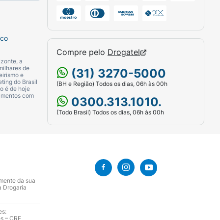
sco
Compre pelo
Drogatel
zonte, a
milhares de
(31) 3270-5000
eirismo e
ting do Brasil
(BH e Região) Todos os dias, 06h às 00h
o é de hoje
camentos com
0300.313.1010.
(Todo Brasil) Todos os dias, 06h às 00h
amente da sua
a Drogaria
es:
es – CRF