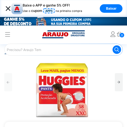
×
Baixe o APP e ganhe 5% OFF!
Baixar
cupom
Use o
APP5
na primeira compra
0
Araujo
Infantil
Troca de Fraldas
Fraldas Infantis
F