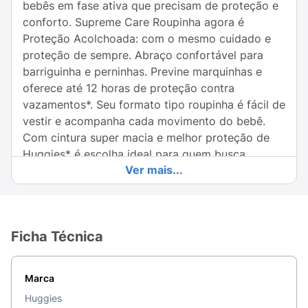
bebês em fase ativa que precisam de proteção e
conforto. Supreme Care Roupinha agora é
Proteção Acolchoada: com o mesmo cuidado e
proteção de sempre. Abraço confortável para
barriguinha e perninhas. Previne marquinhas e
oferece até 12 horas de proteção contra
vazamentos*. Seu formato tipo roupinha é fácil de
vestir e acompanha cada movimento do bebê.
Com cintura super macia e melhor proteção de
Huggies* é escolha ideal para quem busca
Ver mais...
conforto, praticidade e segurança em todos os
momentos do dia. *Desempenho pode variar
conforme hábitos, alimentação e características
do bebê. **vs Huggies Rápida Absorção
Ficha Técnica
Marca
Huggies