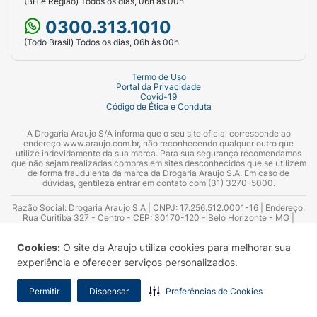
(BH e Região) Todos os dias, 06h às 00h
0300.313.1010
(Todo Brasil) Todos os dias, 06h às 00h
Termo de Uso
Portal da Privacidade
Covid-19
Código de Ética e Conduta
A Drogaria Araujo S/A informa que o seu site oficial corresponde ao
endereço www.araujo.com.br, não reconhecendo qualquer outro que
utilize indevidamente da sua marca. Para sua segurança recomendamos
que não sejam realizadas compras em sites desconhecidos que se utilizem
de forma fraudulenta da marca da Drogaria Araujo S.A. Em caso de
dúvidas, gentileza entrar em contato com (31) 3270-5000.
Razão Social: Drogaria Araujo S.A | CNPJ: 17.256.512.0001-16 | Endereço:
Rua Curitiba 327 - Centro - CEP: 30170-120 - Belo Horizonte - MG |
Telefones: 0300.313.1010 e (31) 3270-5000 Horário de funcionamento -
06:00h às 00:00h | Consultores técnicos responsáveis: Hairton Ayres
Cookies:
O site da Araujo utiliza cookies para melhorar sua
Azevedo Guimarães – CRF 10.965 | Yasmin Silva Alvarenga – CRF 52.584 -
Consultor substituto: Thiago Aguiar Pinheiro - CRF Nº 13.748. Alvará
experiência e oferecer serviços personalizados.
Sanitário: 2025020713 | Autorização de Funcionamento da Empresa (AFE):
7.16355-1
Permitir
Dispensar
Preferências de Cookies