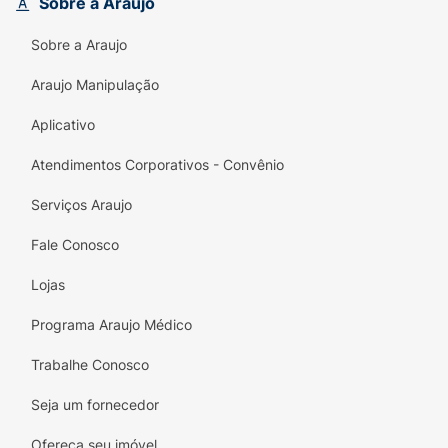
Sobre a Araujo
A escolha ideal para manter o bebê sempre
Sobre a Araujo
protegido, seco e confortável em todos os
momentos.
Araujo Manipulação
Cremer Shortinho – Facilidade para os Pais,
Aplicativo
Conforto para o Bebê
Atendimentos Corporativos - Convênio
Serviços Araujo
Fale Conosco
Lojas
Programa Araujo Médico
Trabalhe Conosco
Seja um fornecedor
Ofereça seu imóvel