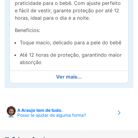
praticidade para o bebê. Com ajuste perfeito
e fácil de vestir, garante proteção por até 12
horas, ideal para o dia e a noite.
Benefícios:
Toque macio, delicado para a pele do bebê
Até 12 horas de proteção, garantindo maior
absorção
Contém extrato de Aloe Vera, que ajuda a
Ver mais...
cuidar da pele sensível
Fácil de vestir e remover, com tira de
descarte para mais praticidade
A Araujo tem de tudo.
Tamanho XXG, indicado para bebês de 15
Posso te ajudar de alguma forma?
kg a 25 kg
Contém 22 fraldas descartáveis