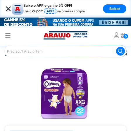
×
Baixe o APP e ganhe 5% OFF!
Baixar
cupom
Use o
APP5
na primeira compra
0
Araujo
Infantil
Troca de Fraldas
Fralda Shortinho Cr