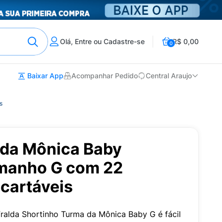
Olá, Entre ou Cadastre-se
R$ 0,00
0
Baixar App
Acompanhar Pedido
Central Araujo
s
 da Mônica Baby
manho G com 22
cartáveis
Fralda Shortinho Turma da Mônica Baby G é fácil