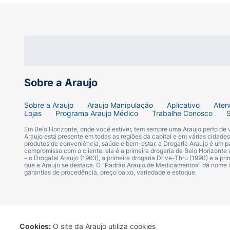
Modo de Usar:
Para vestir:
Coloque a fralda como se f
Para tirar:
Rasgue as costuras laterais d
Sobre a Araujo
Para descartar:
Enrole a fralda e use a
Sobre a Araujo
Araujo Manipulação
Aplicativo
Aten
Lojas
Programa Araujo Médico
Trabalhe Conosco
Ficha Técnica:
Em Belo Horizonte, onde você estiver, tem sempre uma Araujo perto de
Araujo está presente em todas as regiões da capital e em várias cidade
Marca:
Turma da Mônica Baby (Ontex).
produtos de conveniência, saúde e bem-estar, a Drogaria Araujo é um pa
compromisso com o cliente: ela é a primeira drogaria de Belo Horizonte a
– o Drogatel Araujo (1963), a primeira drogaria Drive-Thru (1990) e a 
Modelo:
Shortinho (Fralda Calça).
que a Araujo se destaca. O “Padrão Araujo de Medicamentos” dá nome
garantias de procedência, preço baixo, variedade e estoque.
Tamanho:
G (Grande).
Peso Indicado:
9kg a 13kg.
Cookies:
O site da Araujo utiliza cookies