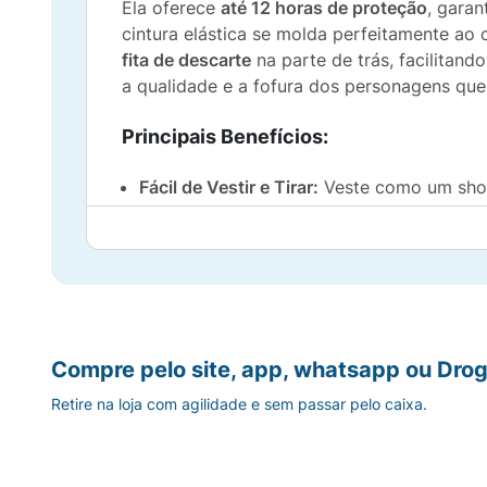
Ela oferece
até 12 horas de proteção
, garan
cintura elástica se molda perfeitamente ao
fita de descarte
na parte de trás, facilitan
a qualidade e a fofura dos personagens que 
Principais Benefícios:
Fácil de Vestir e Tirar:
Veste como um short
Fita de Descarte Integrada:
Praticidade tot
Até 12h de Proteção:
Absorção eficiente 
Ajuste Elástico 360°:
Conforto que acomp
Compre pelo site, app, whatsapp ou Drog
Toque Suave:
Material respirável que man
Retire na loja com agilidade e sem passar pelo caixa.
Segurança Reforçada:
Barreiras antivaza