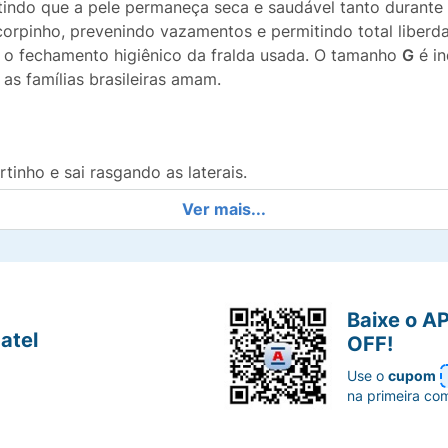
tindo que a pele permaneça seca e saudável tanto durante 
 corpinho, prevenindo vazamentos e permitindo total liber
do o fechamento higiênico da fralda usada. O tamanho
G
é in
as famílias brasileiras amam.
inho e sai rasgando as laterais.
Ver mais...
al e higiene na hora de descartar.
para manter o bebê sequinho por mais tempo.
anha os movimentos sem marcar ou apertar.
Baixe o A
atel
OFF!
tém a pele fresca e protegida.
Use o
cupom
na primeira co
mento que se adaptam às perninhas.