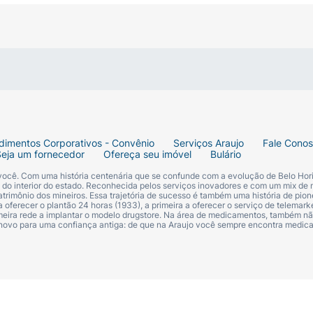
osse uma calcinha ou cueca, puxando pelas pernas do bebê
a fralda.
 fita adesiva na parte traseira para prendê-la de forma co
dimentos Corporativos - Convênio
Serviços Araujo
Fale Cono
Seja um fornecedor
Ofereça seu imóvel
Bulário
 você. Com uma história centenária que se confunde com a evolução de Belo Hori
s do interior do estado. Reconhecida pelos serviços inovadores e com um mix de 
trimônio dos mineiros. Essa trajetória de sucesso é também uma história de pion
 oferecer o plantão 24 horas (1933), a primeira a oferecer o serviço de telemarke
primeira rede a implantar o modelo drugstore. Na área de medicamentos, também nã
 novo para uma confiança antiga: de que na Araujo você sempre encontra medi