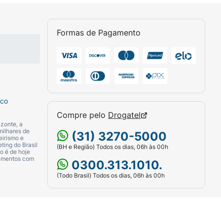
 até a cintura.
Formas de Pagamento
mpacta.
sco
Compre pelo
Drogatel
zonte, a
milhares de
(31) 3270-5000
eirismo e
ting do Brasil
(BH e Região) Todos os dias, 06h às 00h
o é de hoje
camentos com
0300.313.1010.
(Todo Brasil) Todos os dias, 06h às 00h