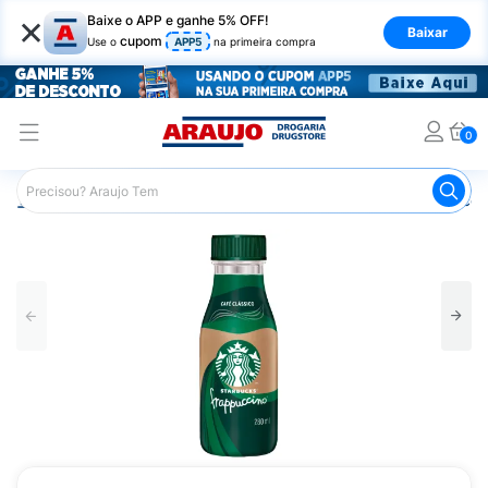
×
Baixe o APP e ganhe 5% OFF!
Baixar
cupom
Use o
APP5
na primeira compra
0
Araujo
Mercado
Padaria e Café da Manhã
Cappucci