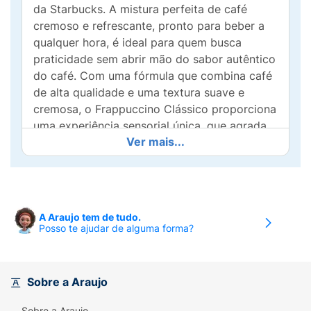
da Starbucks. A mistura perfeita de café
cremoso e refrescante, pronto para beber a
qualquer hora, é ideal para quem busca
praticidade sem abrir mão do sabor autêntico
do café. Com uma fórmula que combina café
de alta qualidade e uma textura suave e
cremosa, o Frappuccino Clássico proporciona
uma experiência sensorial única, que agrada
Ver mais...
desde os apreciadores de café até quem
busca algo mais indulgente. Sua embalagem
de 280ml é compacta e prática, tornando-o a
escolha ideal para consumir no trabalho, em
viagens ou enquanto você se desloca pela
A Araujo tem de tudo.
cidade.
Posso te ajudar de alguma forma?
Essa versão do Frappuccino é a opção
perfeita para quem deseja desfrutar do sabor
Sobre a Araujo
intenso e encorpado do café Starbucks com a
conveniência de uma bebida gelada e pronta
Sobre a Araujo