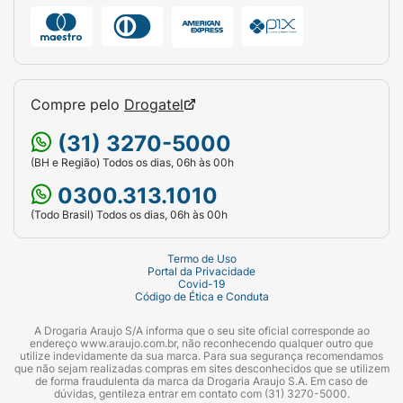
agradando aos verdadeiros apreciadores da
bebida.4. Fonte de Energia
Café: Contém café, que é uma fonte natural
de cafeína, ajudando a melhorar a energia, o
Compre pelo
Drogatel
foco e a concentração, sendo uma ótima
opção para quem precisa de um impulso ao
(31) 3270-5000
longo do dia.
(BH e Região) Todos os dias, 06h às 00h
5. Versatilidade
0300.313.1010
(Todo Brasil) Todos os dias, 06h às 00h
Acompanha diversos momentos: Ideal para
diferentes ocasiões, desde uma pausa rápida
Termo de Uso
até um lanche ou sobremesa, o Frappuccino
Portal da Privacidade
Clássico pode ser consumido em qualquer
Covid-19
Código de Ética e Conduta
hora do dia, proporcionando uma experiência
saborosa e conveniente.
A Drogaria Araujo S/A informa que o seu site oficial corresponde ao
endereço www.araujo.com.br, não reconhecendo qualquer outro que
utilize indevidamente da sua marca. Para sua segurança recomendamos
6. Portabilidade
que não sejam realizadas compras em sites desconhecidos que se utilizem
de forma fraudulenta da marca da Drogaria Araujo S.A. Em caso de
dúvidas, gentileza entrar em contato com (31) 3270-5000.
Embalagem prática: A embalagem de 280ml é