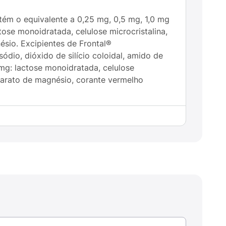
ém o equivalente a 0,25 mg, 0,5 mg, 1,0 mg
ose monoidratada, celulose microcristalina,
ésio. Excipientes de Frontal®
ódio, dióxido de silício coloidal, amido de
mg: lactose monoidratada, celulose
tearato de magnésio, corante vermelho
azepínicos que atuam no sistema nervoso
os os benzodiazepínicos causam uma
esde um comprometimento leve dos reflexos
 (princípio ativo de Frontal®
 1 h ou 2 h após a administração. No
io dos sintomas foi rápida. Uma dose
dáveis.
exceda a dose recomendada. Este
mento do(a) seu(sua) médico(a).