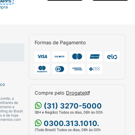
APP5
mpra
Formas de Pagamento
sco
Compre pelo
Drogatel
zonte, a
milhares de
(31) 3270-5000
eirismo e
ting do Brasil
(BH e Região) Todos os dias, 06h às 00h
o é de hoje
camentos com
0300.313.1010.
(Todo Brasil) Todos os dias, 06h às 00h