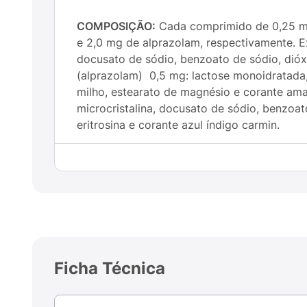
COMPOSIÇÃO:
Cada comprimido de 0,25 mg,
e 2,0 mg de alprazolam, respectivamente. Ex
docusato de sódio, benzoato de sódio, dióxi
(alprazolam) 0,5 mg: lactose monoidratada, 
milho, estearato de magnésio e corante ama
microcristalina, docusato de sódio, benzoat
eritrosina e corante azul índigo carmin.
COMO FUNCIONA
: Frontal® (alprazolam) 
central. A maneira como Frontal® (alprazo
diminuição em várias funções do sistema n
e desempenho diário até o sono provocado o
(alprazolam) ) é rapidamente absorvido. A
tratamento de transtornos de ansiedade em 
administrada pela manhã pode trazer o efei
Ficha Técnica
COMO DEVO USAR:
Siga cuidadosamente as
medicamento não deve ser partido, aberto 