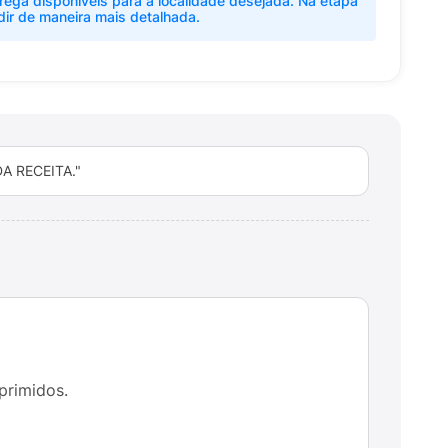
rega disponíveis para a localidade desejada. Na etapa
dir de maneira mais detalhada.
 RECEITA."
primidos.