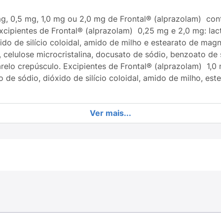
 0,5 mg, 1,0 mg ou 2,0 mg de Frontal® (alprazolam) cont
cipientes de Frontal® (alprazolam) 0,25 mg e 2,0 mg: lact
do de silício coloidal, amido de milho e estearato de magn
celulose microcristalina, docusato de sódio, benzoato de s
relo crepúsculo. Excipientes de Frontal® (alprazolam) 1,0 
o de sódio, dióxido de silício coloidal, amido de milho, es
Ver mais...
contém alprazolam, um medicamento da classe dos benzodi
lam) age não é totalmente conhecida. De forma geral, tod
ervoso central relacionado também à dose, que pode ir d
u quadro de sedação. Após administração oral, alprazolam
 concentração máxima do medicamento no organismo ocorre
alguns pacientes, a ação de Frontal® (alprazolam) no alív
to dentro de 1 h a 2 h após a administração em adultos sau
 instruções do(a) seu(sua) médico(a) e leia a bula. Não 
ou mastigado. Não interrompa o tratamento sem o conheci