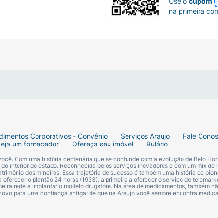
Use o
cupom
na primeira co
dimentos Corporativos - Convênio
Serviços Araujo
Fale Cono
Seja um fornecedor
Ofereça seu imóvel
Bulário
 você. Com uma história centenária que se confunde com a evolução de Belo Hori
s do interior do estado. Reconhecida pelos serviços inovadores e com um mix de 
trimônio dos mineiros. Essa trajetória de sucesso é também uma história de pion
 oferecer o plantão 24 horas (1933), a primeira a oferecer o serviço de telemarke
primeira rede a implantar o modelo drugstore. Na área de medicamentos, também nã
 novo para uma confiança antiga: de que na Araujo você sempre encontra medi