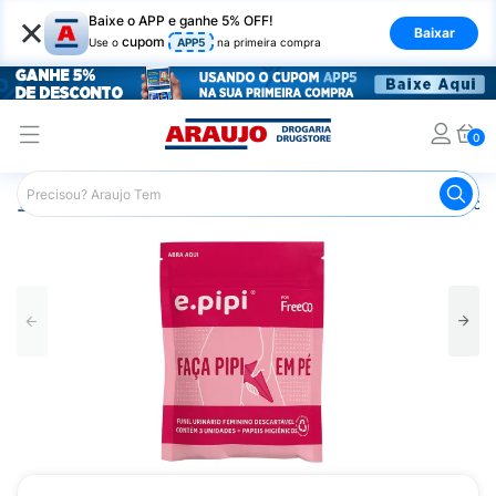
×
Baixe o APP e ganhe 5% OFF!
Baixar
cupom
Use o
APP5
na primeira compra
0
Araujo
Higiene Pessoal
Cuidados Íntimos
Acessórios 