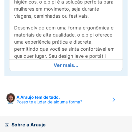
higiênicos, o e.pipi é a solução perfeita para
mulheres em movimento, seja durante
viagens, caminhadas ou festivais.
Desenvolvido com uma forma ergonômica e
materiais de alta qualidade, o e.pipi oferece
uma experiência prática e discreta,
permitindo que você se sinta confortável em
qualquer lugar. Seu design leve e portátil
facilita o transporte, tornando-o um item
Ver mais...
essencial no seu dia a dia.
Com o e.pipi, você não precisará mais se
preocupar com banheiros sujos ou falta de
privacidade. Basta usar e descartar,
A Araujo tem de tudo.
Posso te ajudar de alguma forma?
contribuindo para uma experiência higiênica e
segura. Ideal para acampamentos, viagens,
festivais e até mesmo uso diário, o e.pipi
proporciona liberdade e autonomia para
Sobre a Araujo
todas as mulheres.