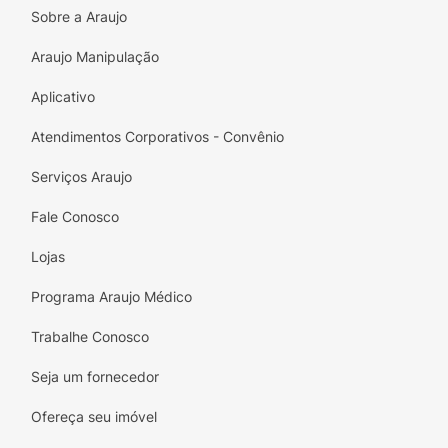
Sobre a Araujo
Invista no seu conforto e bem-estar com
Araujo Manipulação
e.pipi. Sinta-se livre para explorar o mundo
sem limitações! Adquira agora e descubra a
Aplicativo
praticidade e a facilidade que você sempre
desejou.
Atendimentos Corporativos - Convênio
Serviços Araujo
Fale Conosco
Lojas
Programa Araujo Médico
Trabalhe Conosco
Seja um fornecedor
Ofereça seu imóvel