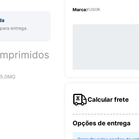
Marca:
FUSOR
da
 para entrega.
omprimidos
15.0MG
Calcular frete
Opções de entrega