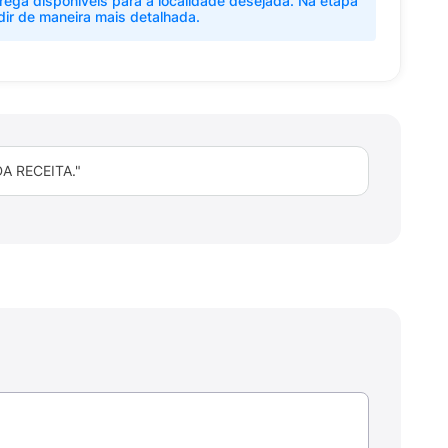
rega disponíveis para a localidade desejada. Na etapa
dir de maneira mais detalhada.
 RECEITA."