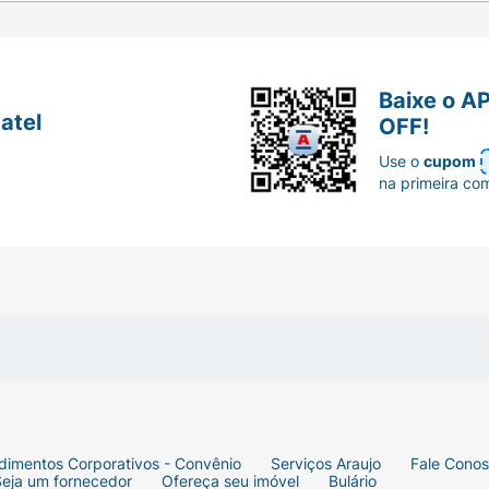
Baixe o A
atel
OFF!
Use o
cupom
na primeira co
dimentos Corporativos - Convênio
Serviços Araujo
Fale Cono
Seja um fornecedor
Ofereça seu imóvel
Bulário