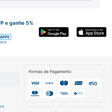
PP e ganhe 5%
APP5
mpra
Formas de Pagamento
sco