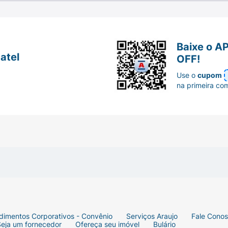
Baixe o A
atel
OFF!
Use o
cupom
na primeira co
dimentos Corporativos - Convênio
Serviços Araujo
Fale Cono
Seja um fornecedor
Ofereça seu imóvel
Bulário