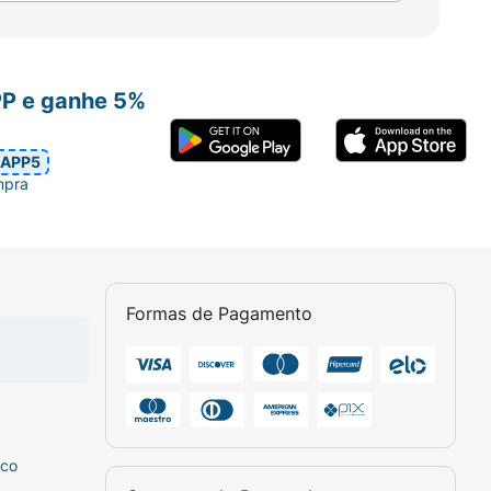
PP e ganhe 5%
APP5
mpra
Formas de Pagamento
sco