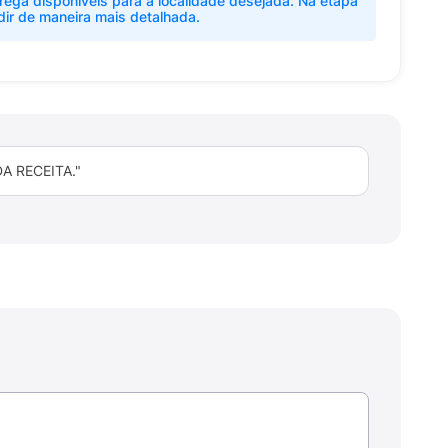
rega disponíveis para a localidade desejada. Na etapa
dir de maneira mais detalhada.
 RECEITA."