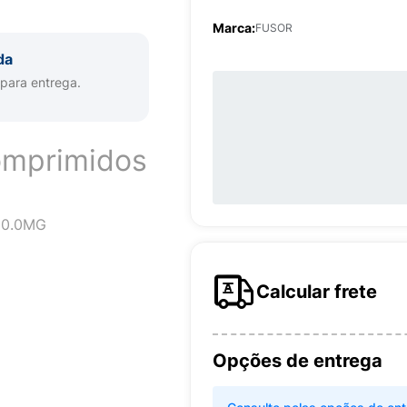
Marca:
FUSOR
da
 para entrega.
omprimidos
20.0MG
Calcular frete
Opções de entrega