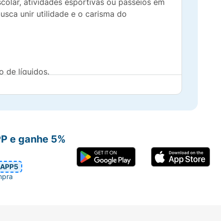
scolar, atividades esportivas ou passeios em
sca unir utilidade e o carisma do
 de líquidos.
 tempo.
PP e ganhe 5%
APP5
mpra