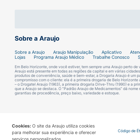
Para preservar a estampa e a integridade d
ou máquina de lavar louças.
Ficha Técnica:
Sobre a Araujo
Personagem:
Stitch (Disney).
Sobre a Araujo
Araujo Manipulação
Aplicativo
Aten
Lojas
Programa Araujo Médico
Trabalhe Conosco
Material:
Alumínio (corpo) e Plástico (tam
Em Belo Horizonte, onde você estiver, tem sempre uma Araujo perto de
Araujo está presente em todas as regiões da capital e em várias cidade
Capacidade:
690ml.
produtos de conveniência, saúde e bem-estar, a Drogaria Araujo é um pa
compromisso com o cliente: ela é a primeira drogaria de Belo Horizonte a
– o Drogatel Araujo (1963), a primeira drogaria Drive-Thru (1990) e a 
Tipo de Tampa:
Rosca com formato 3D.
que a Araujo se destaca. O “Padrão Araujo de Medicamentos” dá nome
garantias de procedência, preço baixo, variedade e estoque.
Livre de BPA:
Sim.
Uso Recomendado:
Escolar, passeios, ac
Cookies:
O site da Araujo utiliza cookies
Termo de Uso
Portal da Privacidade
Covid-19
Código de É
para melhorar sua experiência e oferecer
serviços personalizados.