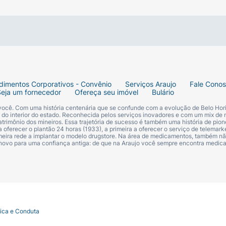
o alumínio, lave à mão com detergente neutro e esponja ma
dimentos Corporativos - Convênio
Serviços Araujo
Fale Cono
Seja um fornecedor
Ofereça seu imóvel
Bulário
pa).
 você. Com uma história centenária que se confunde com a evolução de Belo Hori
s do interior do estado. Reconhecida pelos serviços inovadores e com um mix de 
trimônio dos mineiros. Essa trajetória de sucesso é também uma história de pion
 oferecer o plantão 24 horas (1933), a primeira a oferecer o serviço de telemarke
primeira rede a implantar o modelo drugstore. Na área de medicamentos, também nã
 novo para uma confiança antiga: de que na Araujo você sempre encontra medi
ademia e uso doméstico.
tica e Conduta