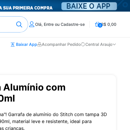
Olá, Entre ou Cadastre-se
R$ 0,00
0
Baixar App
Acompanhar Pedido
Central Araujo
h Alumínio com
0ml
na"! Garrafa de alumínio do Stitch com tampa 3D
ml, material leve e resistente, ideal para
s crianças.