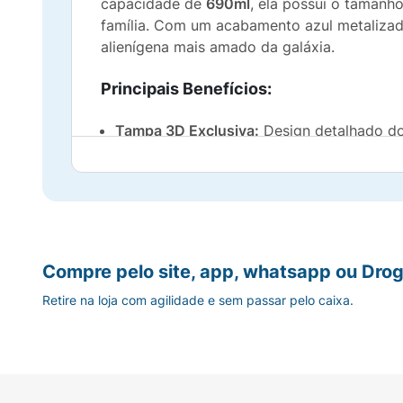
capacidade de
690ml
, ela possui o tamanho
família. Com um acabamento azul metalizado
alienígena mais amado da galáxia.
Principais Benefícios:
Tampa 3D Exclusiva:
Design detalhado do 
Material em Alumínio:
Mais durável que o 
Alta Capacidade:
690ml para menos reposi
Segurança e Higiene:
Tampa de rosca que 
Compre pelo site, app, whatsapp ou Drog
Retire na loja com agilidade e sem passar pelo caixa.
Leve e Ergonômica:
Fácil de manusear pel
Produto Licenciado:
Qualidade garantida c
Dicas de Cuidado: