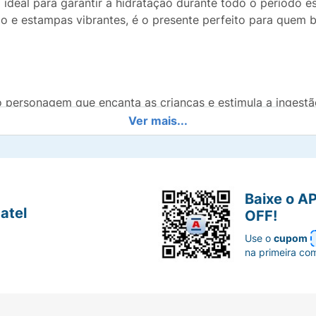
 ideal para garantir a hidratação durante todo o período e
 e estampas vibrantes, é o presente perfeito para quem bu
personagem que encanta as crianças e estimula a ingestão
Ver mais...
plástico e ajuda a manter a temperatura da água por mais
ções durante o dia.
Baixe o A
evita vazamentos indesejados na mochila.
atel
OFF!
as mãos das crianças.
Use o
cupom
na primeira co
om o visual autêntico do Stitch.