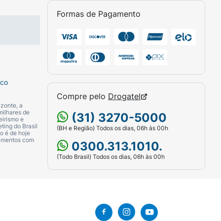
cia. Não levar ao congelador, micro-ondas
Formas de Pagamento
sco
Compre pelo
Drogatel
zonte, a
milhares de
(31) 3270-5000
eirismo e
ting do Brasil
(BH e Região) Todos os dias, 06h às 00h
o é de hoje
camentos com
0300.313.1010.
(Todo Brasil) Todos os dias, 06h às 00h