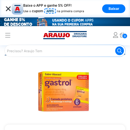
×
Baixe o APP e ganhe 5% OFF!
Baixar
cupom
Use o
APP5
na primeira compra
0
Araujo
Medicamentos
Remédio para o Estômago e Gastro