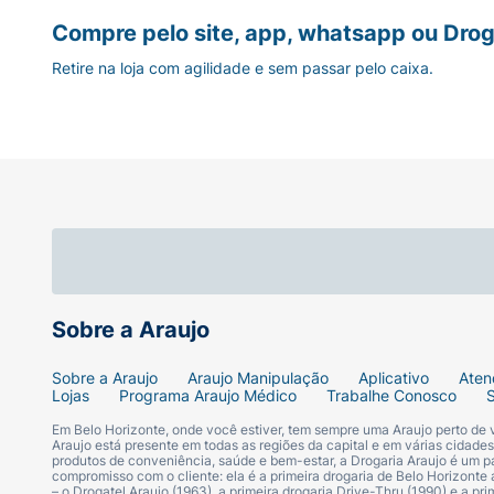
Compre pelo site, app, whatsapp ou Drog
Retire na loja com agilidade e sem passar pelo caixa.
Sobre a Araujo
Sobre a Araujo
Araujo Manipulação
Aplicativo
Aten
Lojas
Programa Araujo Médico
Trabalhe Conosco
Em Belo Horizonte, onde você estiver, tem sempre uma Araujo perto de
Araujo está presente em todas as regiões da capital e em várias cidade
produtos de conveniência, saúde e bem-estar, a Drogaria Araujo é um pa
compromisso com o cliente: ela é a primeira drogaria de Belo Horizonte a
– o Drogatel Araujo (1963), a primeira drogaria Drive-Thru (1990) e a 