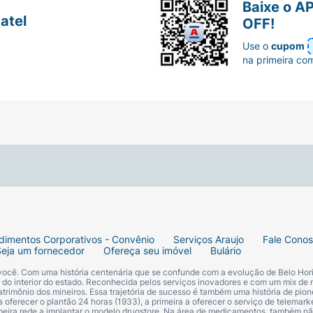
Baixe o A
atel
OFF!
Use o
cupom
na primeira co
dimentos Corporativos - Convênio
Serviços Araujo
Fale Cono
Seja um fornecedor
Ofereça seu imóvel
Bulário
 você. Com uma história centenária que se confunde com a evolução de Belo Hori
s do interior do estado. Reconhecida pelos serviços inovadores e com um mix de 
trimônio dos mineiros. Essa trajetória de sucesso é também uma história de pion
 oferecer o plantão 24 horas (1933), a primeira a oferecer o serviço de telemarke
primeira rede a implantar o modelo drugstore. Na área de medicamentos, também nã