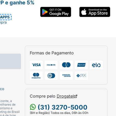
PP e ganhe 5%
APP5
mpra
Formas de Pagamento
sco
Compre pelo
Drogatel
zonte, a
milhares de
(31) 3270-5000
eirismo e
ting do Brasil
(BH e Região) Todos os dias, 06h às 00h
o é de hoje