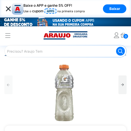
×
Baixe o APP e ganhe 5% OFF!
Baixar
cupom
Use o
APP5
na primeira compra
0
Araujo
Mercado
Bebidas
Isotônicos
Gatorade Li