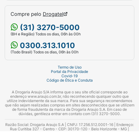
Compre pelo
Drogatel
(31) 3270-5000
(BH e Região) Todos os dias, 06h às 00h
0300.313.1010
(Todo Brasil) Todos os dias, 06h às 00h
Termo de Uso
Portal da Privacidade
Covid-19
Código de Ética e Conduta
A Drogaria Araujo S/A informa que o seu site oficial corresponde ao
endereço www.araujo.com.br, não reconhecendo qualquer outro que
utilize indevidamente da sua marca. Para sua segurança recomendamos
que não sejam realizadas compras em sites desconhecidos que se utilizem
de forma fraudulenta da marca da Drogaria Araujo S.A. Em caso de
dúvidas, gentileza entrar em contato com (31) 3270-5000.
Razão Social: Drogaria Araujo S.A | CNPJ: 17.256.512.0001-16 | Endereço:
Rua Curitiba 327 - Centro - CEP: 30170-120 - Belo Horizonte - MG |
Telefones: 0300.313.1010 e (31) 3270-5000 Horário de funcionamento -
06:00h às 00:00h | Consultores técnicos responsáveis: Hairton Ayres