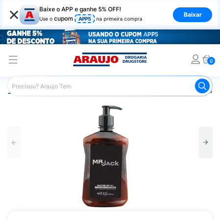
×
Baixe o APP e ganhe 5% OFF!
Baixar
cupom
Use o
APP5
na primeira compra
0
Araujo
Higiene Pessoal
Cuidados com a Barba
Pós B