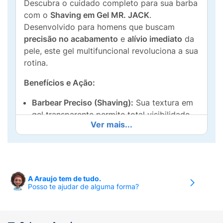
Descubra o cuidado completo para sua barba
com o
Shaving em Gel MR. JACK
.
Desenvolvido para homens que buscam
precisão no acabamento
e
alívio imediato
da
pele, este gel multifuncional revoluciona a sua
rotina.
Benefícios e Ação:
Barbear Preciso (Shaving):
Sua textura em
gel transparente permite total visibilidade,
Ver mais...
ideal para criar linhas, contornos e
degradês com máxima precisão. Garante o
deslizamento perfeito da lâmina,
prevenindo cortes e raspagens.
A Araujo tem de tudo.
Ação Pós-Barba:
Enriquecido com agentes
Posso te ajudar de alguma forma?
que acalmam e hidratam a pele após o
barbear. Ajuda a fechar os poros e restaurar
o equilíbrio natural da derme.