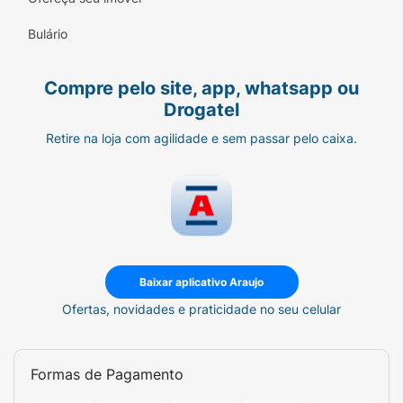
na área a ser barbeada.
Bulário
Prossiga com o barbear no sentido do
crescimento do pelo.
Compre pelo site, app, whatsapp ou
Drogatel
Após o barbear, enxágue o rosto com
água fria. O gel já atua como um
Retire na loja com agilidade e sem passar pelo caixa.
bálsamo pós-barba.
Volume:
480g
Baixar aplicativo Araujo
Ofertas, novidades e praticidade no seu celular
Formas de Pagamento