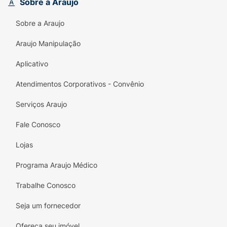
Sobre a Araujo
Fórmula Anti-Irritação:
Minimização
Sobre a Araujo
drástica de vermelhidão, coceira e pelos
encravados, mesmo nas peles mais
Araujo Manipulação
sensíveis.
Aplicativo
Toque Mentolado:
Proporciona uma
explosão de frescor revigorante. A
Atendimentos Corporativos - Convênio
sensação refrescante e o aroma agradável
Serviços Araujo
energizam a pele.
Fale Conosco
Economia e Praticidade (480g):
A
embalagem de pump de 480g oferece
Lojas
excelente custo-benefício e um uso mais
higiênico e prático no dia a dia.
Programa Araujo Médico
Modo de Uso:
Trabalhe Conosco
Umedeça o rosto com água morna.
Seja um fornecedor
Aplique uma pequena quantidade do gel
Ofereça seu imóvel