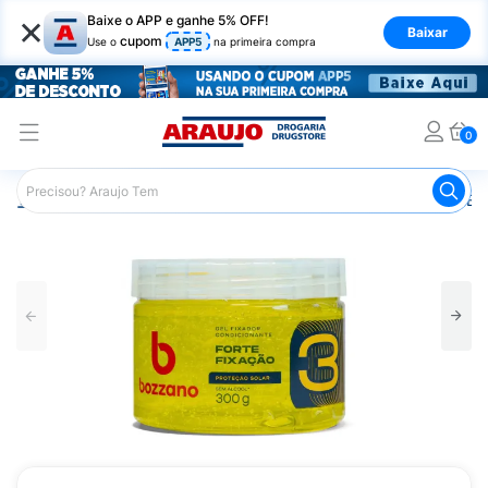
×
Baixe o APP e ganhe 5% OFF!
Baixar
cupom
Use o
APP5
na primeira compra
0
Araujo
Cabelo
Modeladores
Gel e Gelatina
Gel Bo