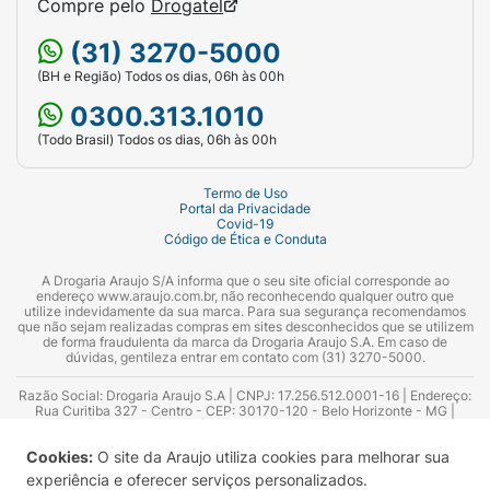
Compre pelo
Drogatel
(31) 3270-5000
(BH e Região) Todos os dias, 06h às 00h
0300.313.1010
(Todo Brasil) Todos os dias, 06h às 00h
Termo de Uso
Portal da Privacidade
Covid-19
Código de Ética e Conduta
A Drogaria Araujo S/A informa que o seu site oficial corresponde ao
endereço www.araujo.com.br, não reconhecendo qualquer outro que
utilize indevidamente da sua marca. Para sua segurança recomendamos
que não sejam realizadas compras em sites desconhecidos que se utilizem
de forma fraudulenta da marca da Drogaria Araujo S.A. Em caso de
dúvidas, gentileza entrar em contato com (31) 3270-5000.
Razão Social: Drogaria Araujo S.A | CNPJ: 17.256.512.0001-16 | Endereço:
Rua Curitiba 327 - Centro - CEP: 30170-120 - Belo Horizonte - MG |
Telefones: 0300.313.1010 e (31) 3270-5000 Horário de funcionamento -
06:00h às 00:00h | Consultores técnicos responsáveis: Hairton Ayres
Cookies:
O site da Araujo utiliza cookies para melhorar sua
Azevedo Guimarães – CRF 10.965 | Yasmin Silva Alvarenga – CRF 52.584 -
Consultor substituto: Thiago Aguiar Pinheiro - CRF Nº 13.748. Alvará
experiência e oferecer serviços personalizados.
Sanitário: 2025020713 | Autorização de Funcionamento da Empresa (AFE):