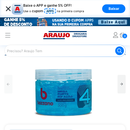
×
Baixe o APP e ganhe 5% OFF!
Baixar
cupom
Use o
APP5
na primeira compra
0
Araujo
Cabelo
Modeladores
Gel e Gelatina
Gel Co