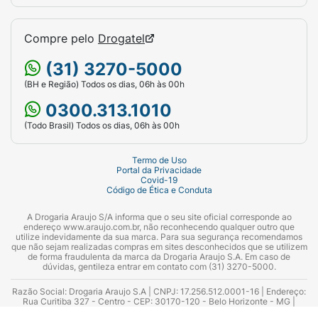
Compre pelo
Drogatel
(31) 3270-5000
(BH e Região) Todos os dias, 06h às 00h
0300.313.1010
(Todo Brasil) Todos os dias, 06h às 00h
Termo de Uso
Portal da Privacidade
Covid-19
Código de Ética e Conduta
A Drogaria Araujo S/A informa que o seu site oficial corresponde ao
endereço www.araujo.com.br, não reconhecendo qualquer outro que
utilize indevidamente da sua marca. Para sua segurança recomendamos
que não sejam realizadas compras em sites desconhecidos que se utilizem
de forma fraudulenta da marca da Drogaria Araujo S.A. Em caso de
dúvidas, gentileza entrar em contato com (31) 3270-5000.
Razão Social: Drogaria Araujo S.A | CNPJ: 17.256.512.0001-16 | Endereço:
Rua Curitiba 327 - Centro - CEP: 30170-120 - Belo Horizonte - MG |
Telefones: 0300.313.1010 e (31) 3270-5000 Horário de funcionamento -