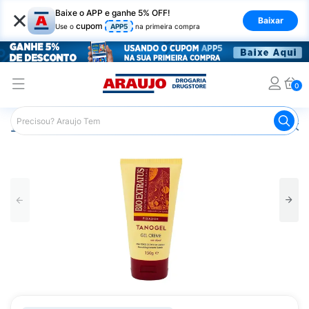
×
Baixe o APP e ganhe 5% OFF!
Baixar
cupom
Use o
APP5
na primeira compra
0
Araujo
Cabelo
Modeladores
Gel e Gelatina
Gel Cr