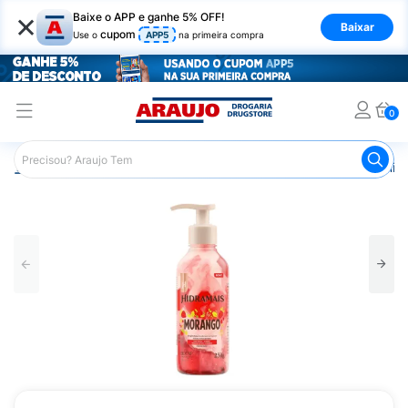
×
Baixe o APP e ganhe 5% OFF!
Baixar
cupom
Use o
APP5
na primeira compra
0
Araujo
Beleza e Cuidados
Cuidado com o Corpo
Hid