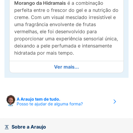
Morango da Hidramais
é a combinação
perfeita entre o frescor do gel e a nutrição do
creme. Com um visual mesclado irresistível e
uma fragrância envolvente de frutas
vermelhas, ele foi desenvolvido para
proporcionar uma experiência sensorial única,
deixando a pele perfumada e intensamente
hidratada por mais tempo.
Sua
fórmula vegana
é rica em ativos que
Ver mais...
cuidam da saúde da pele, garantindo um
toque aveludado sem pesar:
Extrato de Morango:
Oferece ação
revitalizante e um perfume adocicado
A Araujo tem de tudo.
Posso te ajudar de alguma forma?
refrescante.
Vitamina E:
Poderoso antioxidante que
auxilia na manutenção da juventude da
Sobre a Araujo
pele.