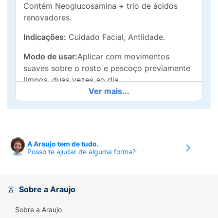
Contém Neoglucosamina + trio de ácidos
renovadores.
Indicações:
Cuidado Facial, Antiidade.
Modo de usar:
Aplicar com movimentos
suaves sobre o rosto e pescoço previamente
limpos, duas vezes ao dia.
Ver mais...
Precauções:
Somente para uso externo. Não
ingerir. Evite contato direto com os olhos. Em
caso de contato acidental com os olhos,
enxaguar abundantemente. Havendo irritação,
A Araujo tem de tudo.
suspenda o uso e procure por orientação
Posso te ajudar de alguma forma?
médica. Manter fora do alcance de crianças.
Não aplicar nas pálpebras, nos cantos
externos do nariz e da boca e na pele irritada
Sobre a Araujo
ou lesionada. Evitar exposição solar durante o
uso do produto. Durante a primeira semana
Sobre a Araujo
de uso, aplicar pequenas quantidades de