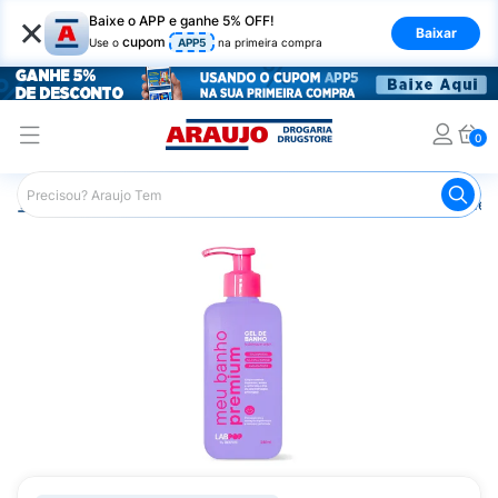
×
Baixe o APP e ganhe 5% OFF!
Baixar
cupom
Use o
APP5
na primeira compra
0
Araujo
Higiene Pessoal
Banho
Sabonetes
Gel de 