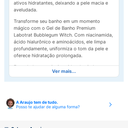
ativos hidratantes, deixando a pele macia e
aveludada.
Transforme seu banho em um momento
mágico com o Gel de Banho Premium
Labotrat Bubblegum Witch. Com niacinamida,
ácido hialurônico e aminoácidos, ele limpa
profundamente, uniformiza o tom da pele e
oferece hidratação prolongada.
Formulado com niacinamida, ele ajuda a
Ver mais...
uniformizar o tom da pele e a melhorar a
textura, enquanto o ácido hialurônico
proporciona uma hidratação intensa. Os
aminoácidos presentes na fórmula atuam
como poderosos condicionadores,
A Araujo tem de tudo.
Posso te ajudar de alguma forma?
promovendo uma pele macia e suave ao
toque.
Ideal para quem deseja um cuidado completo,