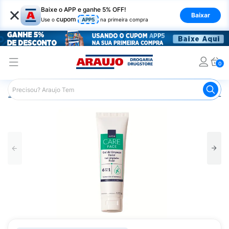
×
Baixe o APP e ganhe 5% OFF!
Baixar
cupom
Use o
APP5
na primeira compra
0
Araujo
Beleza e Cuidados
Cuidados com o Rosto
Lim