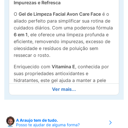
Impurezas e Refresca
O
Gel de Limpeza Facial Avon Care Face
é o
aliado perfeito para simplificar sua rotina de
cuidados diários. Com uma poderosa fórmula
6 em 1
, ele oferece uma limpeza profunda e
eficiente, removendo impurezas, excesso de
oleosidade e resíduos de poluição sem
ressecar o rosto.
Enriquecido com
Vitamina E
, conhecida por
suas propriedades antioxidantes e
hidratantes, este gel ajuda a manter a pele
com aspecto saudável e radiante. Sua textura
Ver mais...
leve proporciona uma sensação imediata de
frescor e vitalidade. Ideal para
todos os tipos
de pele
, ele prepara o rosto para os próximos
passos do seu ritual de beleza, garantindo
A Araujo tem de tudo.
uma pele suave, macia e perfeitamente limpa
Posso te ajudar de alguma forma?