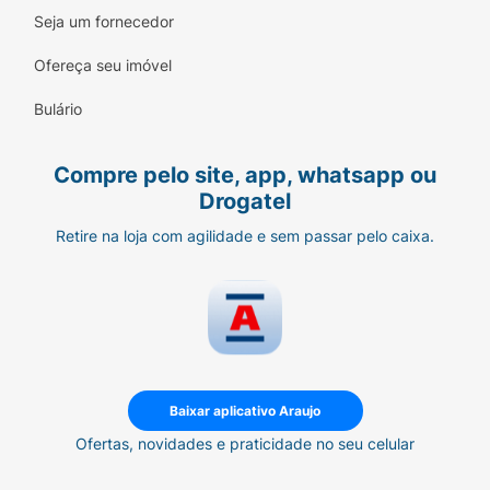
Seja um fornecedor
Modo de Usar:
Ofereça seu imóvel
Aplique uma pequena quantidade do
produto sobre as mãos úmidas.
Bulário
Massageie suavemente o rosto em
movimentos circulares, evitando a área
Compre pelo site, app, whatsapp ou
dos olhos.
Drogatel
Enxágue abundantemente com água
Retire na loja com agilidade e sem passar pelo caixa.
morna ou fria.
Utilize pela manhã e à noite para
melhores resultados.
Ficha Técnica:
Baixar aplicativo Araujo
Marca:
Avon.
Ofertas, novidades e praticidade no seu celular
Linha:
Care Face.