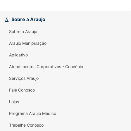
todos os dias.
Principais Benefícios (6 em 1):
Sobre a Araujo
Limpeza Profunda:
Remove impurezas
acumuladas durante o dia.
Sobre a Araujo
Controle de Oleosidade:
Ajuda a eliminar o
Araujo Manipulação
brilho excessivo da pele.
Aplicativo
Com Vitamina E:
Proteção antioxidante que
auxilia na saúde da barreira cutânea.
Atendimentos Corporativos - Convênio
Refrescância Imediata:
Deixa a pele com
Serviços Araujo
sensação de leveza e vigor.
Fale Conosco
Toque Suave:
Limpa sem agredir, mantendo
Lojas
a maciez natural.
Programa Araujo Médico
Versatilidade:
Indicado para todos os tipos
de pele, da seca à oleosa.
Trabalhe Conosco