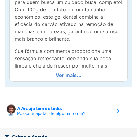
para quem busca um cuidado bucal completo!
Com 100g de produto em um tamanho
econômico, este gel dental combina a
eficácia do carvão ativado na remoção de
manchas e impurezas, garantindo um sorriso
mais branco e brilhante.
Sua fórmula com menta proporciona uma
sensação refrescante, deixando sua boca
limpa e cheia de frescor por muito mais
tempo. O carvão ativado é conhecido por
Ver mais...
suas propriedades absorventes, que ajudam a
neutralizar odores e proporcionar uma
limpeza profunda, cuidando da saúde dos
seus dentes e gengivas.
A Araujo tem de tudo.
Posso te ajudar de alguma forma?
Ideal para o uso diário, o Gel Dental Closeup
transforma sua rotina de escovação em uma
experiência agradável e eficaz. Aposte na
combinação de frescor e limpeza e fortaleça