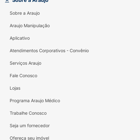
Sobre a Araujo
seu sorriso com Closeup!
Sobre a Araujo
Garanta sua embalagem de 100g e conviva
Araujo Manipulação
com a confiança de ter um hálito fresco e um
sorriso radiante todos os dias!
Aplicativo
Composição :
Atendimentos Corporativos - Convênio
Contém sacarina sódica.
Serviços Araujo
Ingrediente ativo:
contém fluoreto de sódio
Fale Conosco
(1450ppm ion flúor).
Lojas
Programa Araujo Médico
Trabalhe Conosco
Seja um fornecedor
Ofereça seu imóvel