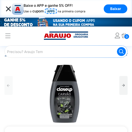
×
Baixe o APP e ganhe 5% OFF!
Baixar
cupom
Use o
APP5
na primeira compra
0
Araujo
Higiene Pessoal
Higiene Bucal
Pasta de Dent