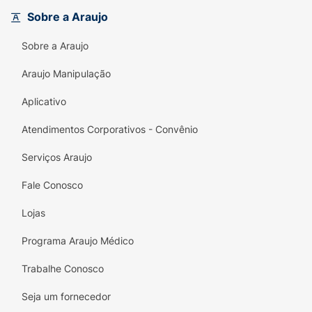
combinação de frescor e limpeza e fortaleça
Sobre a Araujo
seu sorriso com Closeup!
Sobre a Araujo
Garanta sua embalagem de 60g e conviva
Araujo Manipulação
com a confiança de ter um hálito fresco e um
sorriso radiante todos os dias!
Aplicativo
Composição :
Atendimentos Corporativos - Convênio
Contém sacarina sódica.
Serviços Araujo
Ingrediente ativo:
contém fluoreto de sódio
Fale Conosco
(1450ppm ion flúor).
Lojas
Programa Araujo Médico
Trabalhe Conosco
Seja um fornecedor