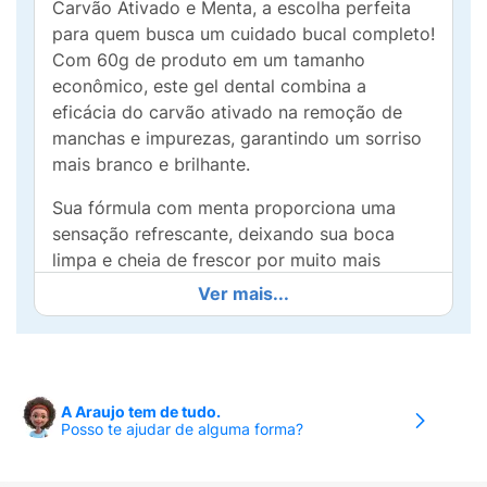
Carvão Ativado e Menta, a escolha perfeita
para quem busca um cuidado bucal completo!
Com 60g de produto em um tamanho
econômico, este gel dental combina a
eficácia do carvão ativado na remoção de
manchas e impurezas, garantindo um sorriso
mais branco e brilhante.
Sua fórmula com menta proporciona uma
sensação refrescante, deixando sua boca
limpa e cheia de frescor por muito mais
tempo. O carvão ativado é conhecido por
Ver mais...
suas propriedades absorventes, que ajudam a
neutralizar odores e proporcionar uma
limpeza profunda, cuidando da saúde dos
seus dentes e gengivas.
A Araujo tem de tudo.
Posso te ajudar de alguma forma?
Ideal para o uso diário, o Gel Dental Closeup
transforma sua rotina de escovação em uma
experiência agradável e eficaz. Aposte na