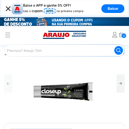
×
Baixe o APP e ganhe 5% OFF!
Baixar
cupom
Use o
APP5
na primeira compra
0
Araujo
Higiene Pessoal
Higiene Bucal
Pasta de Dent