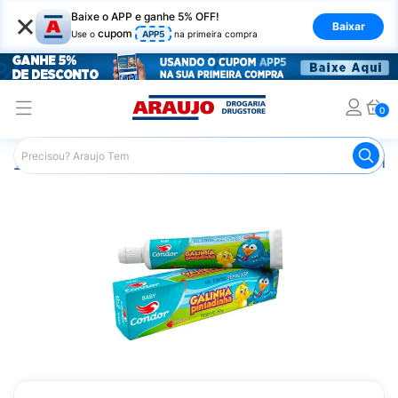
×
Baixe o APP e ganhe 5% OFF!
Baixar
cupom
Use o
APP5
na primeira compra
0
Araujo
Infantil
Higiene Bucal Infantil
Creme Dental Infa