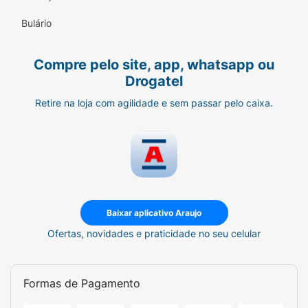
Sulfato de Sódio, PEG-12, Cellulose
Bulário
Gum/Carmelose Sódica, Aroma, Sodium
Saccharin/Sacarina de Sódio, Sodium
Compre pelo site, app, whatsapp ou
Fluoride/Fluoreto de Sódio, CI 16035/Corante
Drogatel
Vermelho Allura 129, CI 42090/Corante Azul
Brilhante 42090, Limonene/Limoneno,
Retire na loja com agilidade e sem passar pelo caixa.
Cinnamal/Cinamaldeído, Eugenol. INCI IL:
INGREDIENTES: Sorbitol, Aqua, Hydrated
Silica, Sodium Lauryl Sulfate, PEG-12,
Cellulose Gum, Aroma, Sodium Saccharin,
Sodium Fluoride, CI 16035, CI 42090,
Limonene, Cinnamal, Eugenol.
Baixar aplicativo Araujo
Ofertas, novidades e praticidade no seu celular
Formas de Pagamento