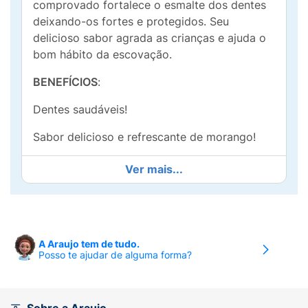
comprovado fortalece o esmalte dos dentes
deixando-os fortes e protegidos. Seu
delicioso sabor agrada as crianças e ajuda o
bom hábito da escovação.
BENEFÍCIOS
:
Dentes saudáveis!
Sabor delicioso e refrescante de morango!
Divirta-se com a embalagem! Tem jogo da
Ver mais...
memória e desenho para pintar!
Sabor delicioso de tutti frutti que estimula a
escovação
A Araujo tem de tudo.
Escovação mais divertida com Colgate Tandy
Posso te ajudar de alguma forma?
Contém 1110ppm de flúor ativo, que ajuda a
proteger os dentinhos das crianças das