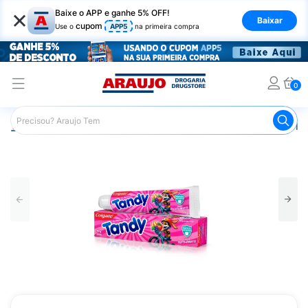
×
Baixe o APP e ganhe 5% OFF!
Baixar
cupom
Use o
APP5
na primeira compra
0
Araujo
Infantil
Higiene Bucal Infantil
Creme Dental Infa