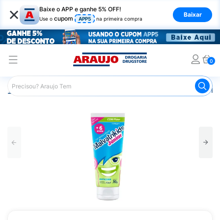
×
Baixe o APP e ganhe 5% OFF!
Baixar
cupom
Use o
APP5
na primeira compra
0
Araujo
Infantil
Higiene Bucal Infantil
Creme Dental Infa