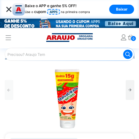
×
Baixe o APP e ganhe 5% OFF!
Baixar
cupom
Use o
APP5
na primeira compra
0
Araujo
Infantil
Higiene Bucal Infantil
Creme Dental Infa