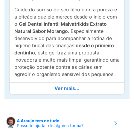
Cuide do sorriso do seu filho com a pureza e
a eficácia que ele merece desde o início com
o
Gel Dental Infantil Malvatrikids Extrato
Natural Sabor Morango
. Especialmente
desenvolvido para acompanhar a rotina de
higiene bucal das crianças
desde o primeiro
dentinho
, este gel traz uma proposta
inovadora e muito mais limpa, garantindo uma
proteção potente contra as cáries sem
agredir o organismo sensível dos pequenos.
Uma fórmula mais pura e consciente:
A linha
Ver mais...
Extrato Natural destaca-se por ser totalmente
livre de conservantes, sem corantes e sem
adoçantes artificiais
. Isso proporciona uma
escovação segura, minimizando a exposição
A Araujo tem de tudo.
das crianças a componentes químicos
Posso te ajudar de alguma forma?
desnecessários em seus primeiros anos de