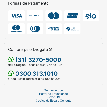
benefício.
Formas de Pagamento
Sugestão de Uso:
Aplique uma pequena quantidade do gel
dental (equivalente ao tamanho de um grão
de arroz para bebês) sobre uma escova
infantil de cerdas ultra-macias. Escove os
dentes da criança delicadamente após as
refeições principais e antes de dormir, ou
Compre pelo
Drogatel
conforme a orientação do odontopediatra.
(31) 3270-5000
Incentive o pequeno a cuspir o excesso do
(BH e Região) Todos os dias, 06h às 00h
produto após a escovação.
0300.313.1010
Ficha Técnica:
(Todo Brasil) Todos os dias, 06h às 00h
Marca:
Malvatrikids.
Termo de Uso
Linha:
Extrato Natural.
Portal da Privacidade
Covid-19
Código de Ética e Conduta
Produto:
Gel Dental Infantil.