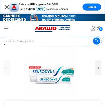
×
Baixe o APP e ganhe 5% OFF!
Baixar
cupom
Use o
APP5
na primeira compra
0
Araujo
Higiene Pessoal
Higiene Bucal
Pasta de Dent