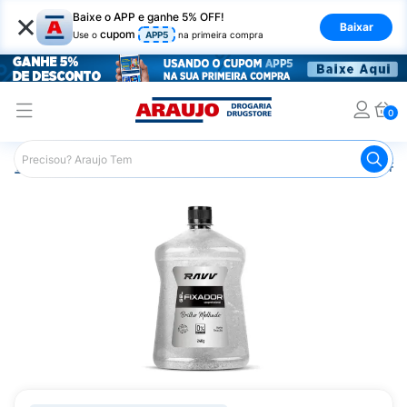
×
Baixe o APP e ganhe 5% OFF!
Baixar
cupom
Use o
APP5
na primeira compra
0
Araujo
Cabelo
Modeladores
Gel e Gelatina
Gel Fi