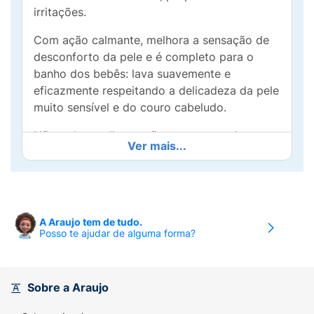
irritações.
Com ação calmante, melhora a sensação de
desconforto da pele e é completo para o
banho dos bebês: lava suavemente e
eficazmente respeitando a delicadeza da pele
muito sensível e do couro cabeludo.
Não arde os olhos e não resseca a pele.
Ver mais...
Apresenta 98% de ingredientes naturais,
entre eles:
•Perseose de Abacate: ativo natural
A Araujo tem de tudo.
patenteado que protege a barreira cutânea,
Posso te ajudar de alguma forma?
hidrata e preserva a riqueza celular da pele.
•Schizandra: acalma a pele propensa a
irritações, reduzindo a vermelhidão e o
Sobre a Araujo
desconforto.