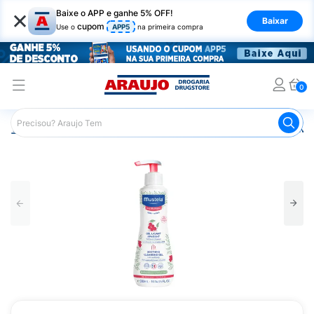
×
Baixe o APP e ganhe 5% OFF!
Baixar
cupom
Use o
APP5
na primeira compra
0
Araujo
Infantil
Banho Infantil
Sabonete Infantil
Mus