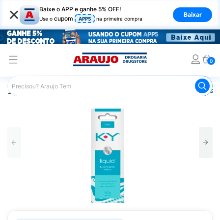
×
Baixe o APP e ganhe 5% OFF!
Baixar
cupom
Use o
APP5
na primeira compra
0
Araujo
Higiene Pessoal
Saúde Sexual
Lubrificantes