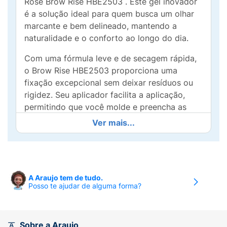
Rose Brow Rise HBE2503 . Este gel inovador
é a solução ideal para quem busca um olhar
marcante e bem delineado, mantendo a
naturalidade e o conforto ao longo do dia.
Com uma fórmula leve e de secagem rápida,
o Brow Rise HBE2503 proporciona uma
fixação excepcional sem deixar resíduos ou
rigidez. Seu aplicador facilita a aplicação,
permitindo que você molde e preencha as
sobrancelhas de forma precisa, enquanto
Ver mais...
mantém os fios no lugar.
Ideal para todos os tipos de sobrancelhas,
este gel é perfeito para uso diário ou para
benefícios especiais. Realce seu olhar com
A Araujo tem de tudo.
Posso te ajudar de alguma forma?
segurança e praticidade, sabendo que suas
sobrancelhas serão impecáveis ​​e definidas o
dia todo.
Sobre a Araujo