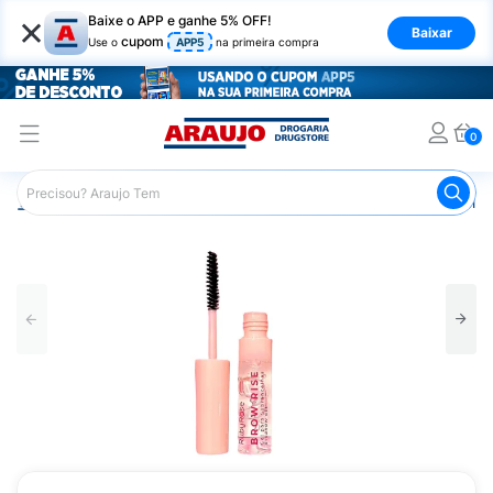
×
Baixe o APP e ganhe 5% OFF!
Baixar
cupom
Use o
APP5
na primeira compra
0
Araujo
Maquiagem
Olhos
Máscara de Cílios
Gel p