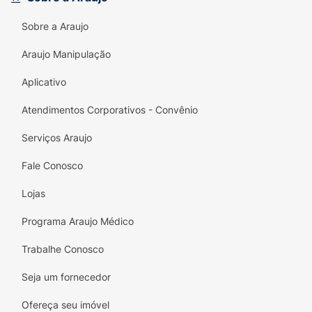
Experimente o Gel para Sobrancelha Ruby
Rose Brow Rise e sinta a diferença na sua
Sobre a Araujo
rotina de maquiagem. Deixe suas
Araujo Manipulação
sobrancelhas incríveis e com um toque
profissional em cada aplicação!
Aplicativo
Atendimentos Corporativos - Convênio
Serviços Araujo
Fale Conosco
Lojas
Programa Araujo Médico
Trabalhe Conosco
Seja um fornecedor
Ofereça seu imóvel