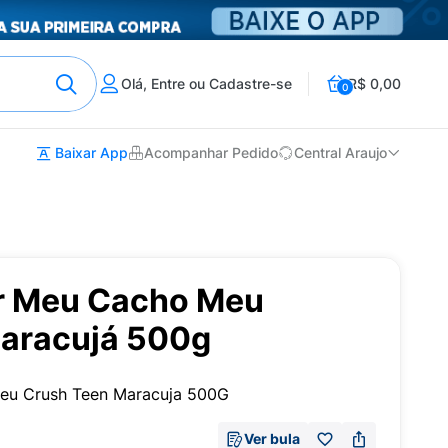
Olá, Entre ou Cadastre-se
R$ 0,00
0
Baixar App
Acompanhar Pedido
Central Araujo
ar Meu Cacho Meu
aracujá 500g
Meu Crush Teen Maracuja 500G
Ver bula