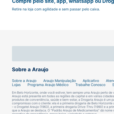
Compre pelo site, app, whatsapp ou Drog
Retire na loja com agilidade e sem passar pelo caixa.
Sobre a Araujo
Sobre a Araujo
Araujo Manipulação
Aplicativo
Aten
Lojas
Programa Araujo Médico
Trabalhe Conosco
Em Belo Horizonte, onde você estiver, tem sempre uma Araujo perto de
Araujo está presente em todas as regiões da capital e em várias cidade
produtos de conveniência, saúde e bem-estar, a Drogaria Araujo é um pa
compromisso com o cliente: ela é a primeira drogaria de Belo Horizonte a
– o Drogatel Araujo (1963), a primeira drogaria Drive-Thru (1990) e a 
que a Araujo se destaca. O “Padrão Araujo de Medicamentos” dá nome
garantias de procedência, preço baixo, variedade e estoque.