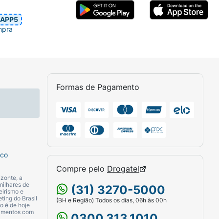
APP5
mpra
Formas de Pagamento
sco
Compre pelo
Drogatel
zonte, a
milhares de
(31) 3270-5000
eirismo e
ting do Brasil
(BH e Região) Todos os dias, 06h às 00h
o é de hoje
camentos com
0300.313.1010.