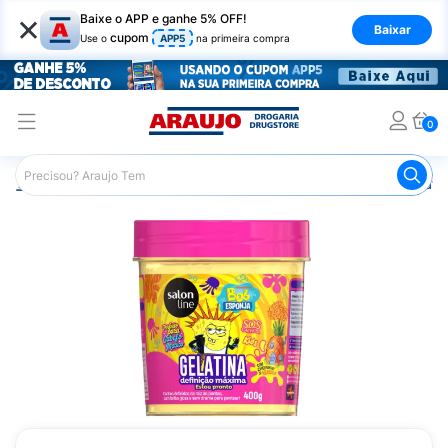
×
Baixe o APP e ganhe 5% OFF!
Baixar
cupom
Use o
APP5
na primeira compra
0
Araujo
Cabelo
Modeladores
Gel e Gelatina
Gelati