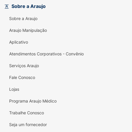
qualquer ocasião.
Sobre a Araujo
Ideal para crianças e jovens, essa gelatina é
Sobre a Araujo
uma divertida adição à rotina de cuidados
Araujo Manipulação
capilares. Faça seus cachos brilharem e
tragam alegria ao seu dia com a Gelatina
Aplicativo
Definição Máxima Bob Esponja. Experimente
e sinta a transformação em seus cabelos!
Atendimentos Corporativos - Convênio
Serviços Araujo
Fale Conosco
Lojas
Programa Araujo Médico
Trabalhe Conosco
Seja um fornecedor