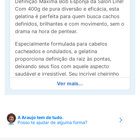
Definição Máxima Bob Esponja da Salon Line!
Com 400g de pura diversão e eficácia, esta
gelatina é perfeita para quem busca cachos
definidos, brilhantes e com movimento, sem o
drama na hora de pentear.
Especialmente formulada para cabelos
cacheados e ondulados, a gelatina
proporciona definição da raiz às pontas,
deixando seus fios com aquele aspecto
saudável e irresistível. Seu incrível cheirinho
de abacaxi traz uma experiência refrescante e
Ver mais...
alegre a cada aplicação.
A Gelatina Bob Esponja é fácil de usar:
aplique uma quantidade generosa nos
cabelos úmidos, amasse os fios e deixe secar
A Araujo tem de tudo.
Posso te ajudar de alguma forma?
ao natural ou use um difusor. O resultado são
cachos perfeitos, com brilho gloss e controle
do frizz, permitindo que você arrase em