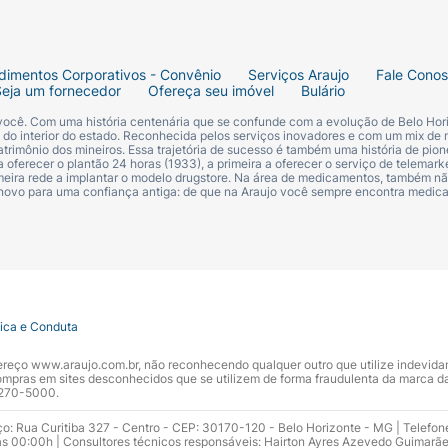
dimentos Corporativos - Convênio
Serviços Araujo
Fale Cono
Seja um fornecedor
Ofereça seu imóvel
Bulário
 você. Com uma história centenária que se confunde com a evolução de Belo Hori
s do interior do estado. Reconhecida pelos serviços inovadores e com um mix de 
trimônio dos mineiros. Essa trajetória de sucesso é também uma história de pion
 oferecer o plantão 24 horas (1933), a primeira a oferecer o serviço de telemarke
primeira rede a implantar o modelo drugstore. Na área de medicamentos, também nã
 novo para uma confiança antiga: de que na Araujo você sempre encontra medi
tica e Conduta
ndereço www.araujo.com.br, não reconhecendo qualquer outro que utilize indevid
pras em sites desconhecidos que se utilizem de forma fraudulenta da marca d
 3270-5000.
ço: Rua Curitiba 327 - Centro - CEP: 30170-120 - Belo Horizonte - MG | Telefon
s 00:00h | Consultores técnicos responsáveis: Hairton Ayres Azevedo Guimarã