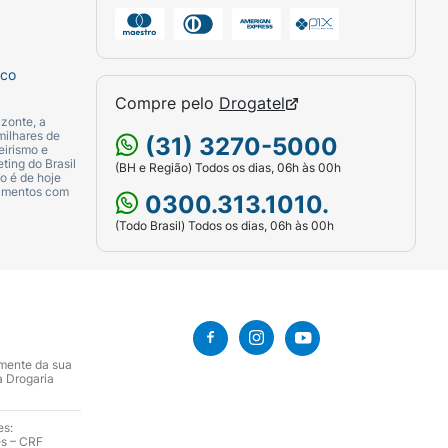
sco
Compre pelo
Drogatel
zonte, a
milhares de
(31) 3270-5000
eirismo e
ting do Brasil
(BH e Região) Todos os dias, 06h às 00h
o é de hoje
camentos com
0300.313.1010.
(Todo Brasil) Todos os dias, 06h às 00h
amente da sua
a Drogaria
es:
es – CRF