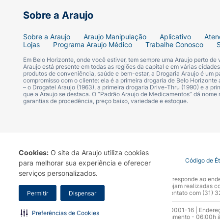
Sobre a Araujo
Sobre a Araujo
Araujo Manipulação
Aplicativo
Aten
Lojas
Programa Araujo Médico
Trabalhe Conosco
Em Belo Horizonte, onde você estiver, tem sempre uma Araujo perto de
Araujo está presente em todas as regiões da capital e em várias cidade
produtos de conveniência, saúde e bem-estar, a Drogaria Araujo é um pa
compromisso com o cliente: ela é a primeira drogaria de Belo Horizonte a
– o Drogatel Araujo (1963), a primeira drogaria Drive-Thru (1990) e a 
que a Araujo se destaca. O “Padrão Araujo de Medicamentos” dá nome
garantias de procedência, preço baixo, variedade e estoque.
Cookies:
O site da Araujo utiliza cookies
Termo de Uso
Portal da Privacidade
Covid-19
Código de É
para melhorar sua experiência e oferecer
serviços personalizados.
A Drogaria Araujo S/A informa que o seu site oficial corresponde ao e
marca. Para sua segurança recomendamos que não sejam realizadas com
Araujo S.A. Em caso de dúvidas, gentileza entrar em contato com (31)
Permitir
Dispensar
Razão Social: Drogaria Araujo S.A | CNPJ: 17.256.512.0001-16 | Endere
Preferências de Cookies
0300.313.1010 e (31) 3270-5000 Horário de funcionamento - 06:00h à