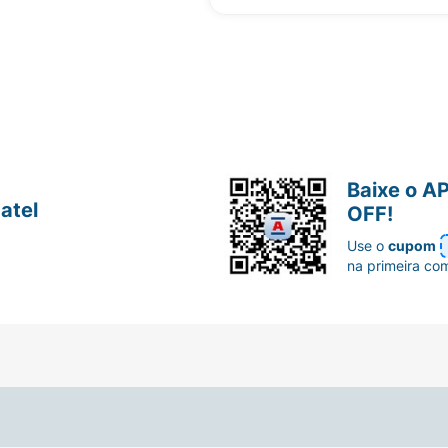
Baixe o A
atel
OFF!
Use o
cupom
na primeira co