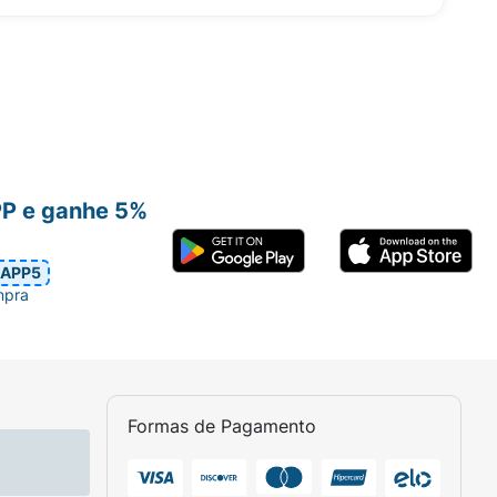
PP e ganhe 5%
APP5
mpra
Formas de Pagamento