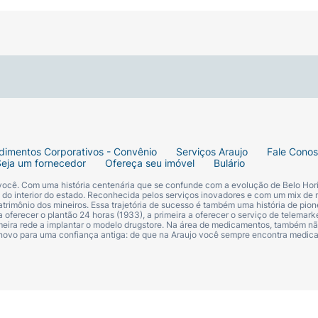
dimentos Corporativos - Convênio
Serviços Araujo
Fale Cono
Seja um fornecedor
Ofereça seu imóvel
Bulário
 você. Com uma história centenária que se confunde com a evolução de Belo Hori
s do interior do estado. Reconhecida pelos serviços inovadores e com um mix de 
trimônio dos mineiros. Essa trajetória de sucesso é também uma história de pion
 oferecer o plantão 24 horas (1933), a primeira a oferecer o serviço de telemarke
primeira rede a implantar o modelo drugstore. Na área de medicamentos, também nã
 novo para uma confiança antiga: de que na Araujo você sempre encontra medi