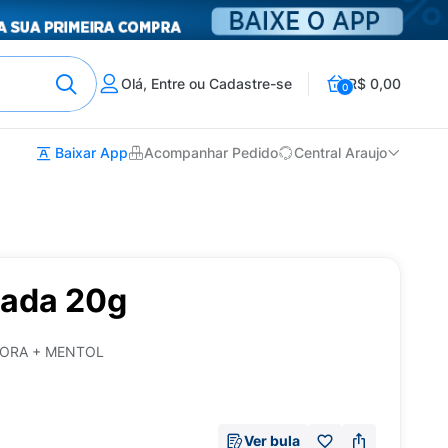
Olá, Entre ou Cadastre-se
R$ 0,00
0
Baixar App
Acompanhar Pedido
Central Araujo
mada 20g
FORA + MENTOL
Ver bula