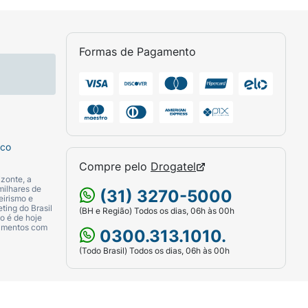
Formas de Pagamento
sco
Compre pelo
Drogatel
zonte, a
milhares de
(31) 3270-5000
eirismo e
ting do Brasil
(BH e Região) Todos os dias, 06h às 00h
o é de hoje
camentos com
0300.313.1010.
(Todo Brasil) Todos os dias, 06h às 00h