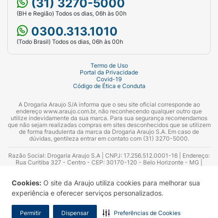
(31) 3270-5000
Como todo medicamento, o Geodon pode
causar efeitos colaterais. Reações muito
(BH e Região) Todos os dias, 06h às 00h
comuns (ocorrem em mais de 10% dos
0300.313.1010
pacientes), podem ser
insônia ou sonolência
(Todo Brasil) Todos os dias, 06h às 00h
e dores de cabeça.
Termo de Uso
Em casos menos comuns podemos ter
Portal da Privacidade
Covid-19
episódios de mania, agitação, ansiedade,
Código de Ética e Conduta
perda ou ganho de peso. É possível se
deparar também com sintomas como tontura,
A Drogaria Araujo S/A informa que o seu site oficial corresponde ao
endereço www.araujo.com.br, não reconhecendo qualquer outro que
cansaço, fraqueza, náusea, má digestão e
utilize indevidamente da sua marca. Para sua segurança recomendamos
que não sejam realizadas compras em sites desconhecidos que se utilizem
outros.
de forma fraudulenta da marca da Drogaria Araujo S.A. Em caso de
dúvidas, gentileza entrar em contato com (31) 3270-5000.
Fique atento a qualquer reação e informe o
Razão Social: Drogaria Araujo S.A | CNPJ: 17.256.512.0001-16 | Endereço:
seu médico sempre que necessário,
Rua Curitiba 327 - Centro - CEP: 30170-120 - Belo Horizonte - MG |
principalmente se notar persistência ou
Telefones: 0300.313.1010 e (31) 3270-5000 Horário de funcionamento -
06:00h às 00:00h | Consultores técnicos responsáveis: Hairton Ayres
agravamento dos sintomas.
Cookies:
O site da Araujo utiliza cookies para melhorar sua
Azevedo Guimarães – CRF 10.965 | Yasmin Silva Alvarenga – CRF 52.584 -
Consultor substituto: Thiago Aguiar Pinheiro - CRF Nº 13.748. Alvará
experiência e oferecer serviços personalizados.
Sanitário: 2025020713 | Autorização de Funcionamento da Empresa (AFE):
Quem não pode usar o Geodon?
7.16355-1
Permitir
Dispensar
Preferências de Cookies