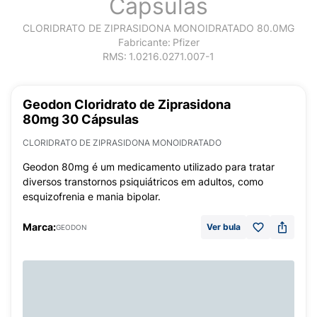
Cápsulas
CLORIDRATO DE ZIPRASIDONA MONOIDRATADO 80.0MG
Fabricante:
Pfizer
RMS:
1.0216.0271.007-1
Geodon Cloridrato de Ziprasidona
80mg 30 Cápsulas
CLORIDRATO DE ZIPRASIDONA MONOIDRATADO
Geodon 80mg é um medicamento utilizado para tratar
diversos transtornos psiquiátricos em adultos, como
esquizofrenia e mania bipolar.
Marca:
Ver bula
GEODON