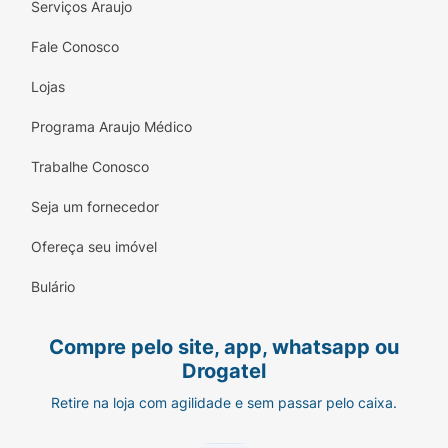
ao dia
, com alimento e combinado com lítio
Serviços Araujo
ou ácido valproico.
Fale Conosco
Insuficiência hepática:
Em pacientes com
Lojas
problemas leves a moderados no fígado,
doses menores devem ser consideradas.
Programa Araujo Médico
Importante:
siga sempre a orientação do seu
Trabalhe Conosco
médico, respeitando os horários, as doses e a
duração do tratamento.
Seja um fornecedor
Quais os benefícios do Geodon para
Ofereça seu imóvel
saúde mental?
Bulário
O Geodon oferece benefícios importantes
para pacientes com transtornos psiquiátricos:
Compre pelo site, app, whatsapp ou
Controle eficaz dos sintomas da
Drogatel
esquizofrenia, incluindo alucinações,
Retire na loja com agilidade e sem passar pelo caixa.
delírios e pensamentos desorganizados;