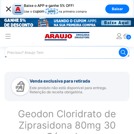
×
Baixe o APP e ganhe 5% OFF!
Baixar
cupom
Use o
APP5
na primeira compra
0
Araujo
Medicamentos
Remédio para Sistema Nervoso Ce
Venda exclusiva para retirada
Este produto não está disponível para entrega.
Retenção de receita obrigatória.
Geodon Cloridrato de
Ziprasidona 80mg 30