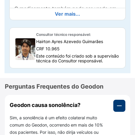
O medicamento também pode ser usado em
Ver mais...
associação com
lítio
ou
ácido valproico
para
o tratamento de manutenção em pacientes
com transtorno bipolar tipo I.
Consultor técnico responsável:
Composição do Geodon 80mg
Hairton Ayres Azevedo Guimarães
CRF 10.965
Cada cápsula dura de Geodon 80mg contém
Este conteúdo foi criado sob a supervisão
Cloridrato de ziprasidona
equivalente a
80
técnica do Consultor responsável.
mg de ziprasidona
base, além de alguns
excipientes adicionados para dar forma ao
medicamento. São eles:
Perguntas Frequentes do Geodon
Lactose monoidratada, amido de milho pré-
gelatinizado, estearato de magnésio.
Geodon causa sonolência?
É importante verificar esses componentes,
Sim, a sonolência é um efeito colateral muito
para garantir que você não possui alergias ao
comum do Geodon, ocorrendo em mais de 10%
medicamento. Pessoas com intolerância à
dos pacientes. Por isso, não dirija veículos ou
lactose, por exemplo, devem considerar esse