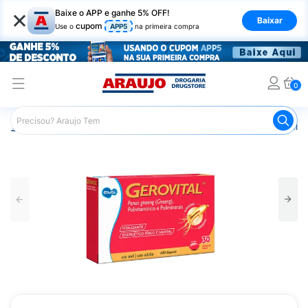
×
Baixe o APP e ganhe 5% OFF!
Baixar
cupom
Use o
APP5
na primeira compra
0
Araujo
Saúde e Bem Estar
Vitaminas e Minerais
Poliv