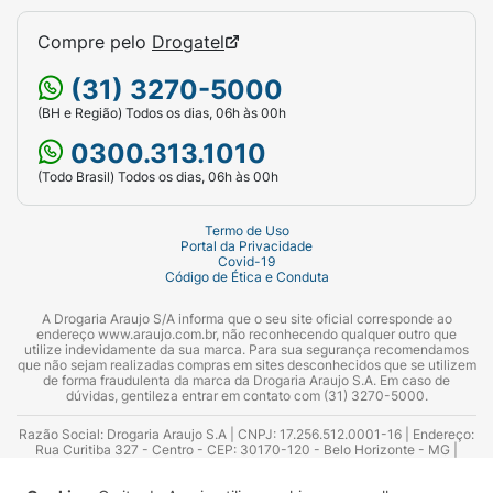
Compre pelo
Drogatel
(31) 3270-5000
(BH e Região) Todos os dias, 06h às 00h
0300.313.1010
(Todo Brasil) Todos os dias, 06h às 00h
Termo de Uso
Portal da Privacidade
Covid-19
Código de Ética e Conduta
A Drogaria Araujo S/A informa que o seu site oficial corresponde ao
endereço www.araujo.com.br, não reconhecendo qualquer outro que
utilize indevidamente da sua marca. Para sua segurança recomendamos
que não sejam realizadas compras em sites desconhecidos que se utilizem
de forma fraudulenta da marca da Drogaria Araujo S.A. Em caso de
dúvidas, gentileza entrar em contato com (31) 3270-5000.
Razão Social: Drogaria Araujo S.A | CNPJ: 17.256.512.0001-16 | Endereço:
Rua Curitiba 327 - Centro - CEP: 30170-120 - Belo Horizonte - MG |
Telefones: 0300.313.1010 e (31) 3270-5000 Horário de funcionamento -
06:00h às 00:00h | Consultores técnicos responsáveis: Hairton Ayres