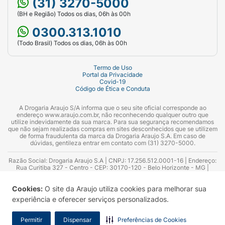
(31) 3270-5000
(BH e Região) Todos os dias, 06h às 00h
0300.313.1010
(Todo Brasil) Todos os dias, 06h às 00h
Termo de Uso
Portal da Privacidade
Covid-19
Código de Ética e Conduta
A Drogaria Araujo S/A informa que o seu site oficial corresponde ao
endereço www.araujo.com.br, não reconhecendo qualquer outro que
utilize indevidamente da sua marca. Para sua segurança recomendamos
que não sejam realizadas compras em sites desconhecidos que se utilizem
de forma fraudulenta da marca da Drogaria Araujo S.A. Em caso de
dúvidas, gentileza entrar em contato com (31) 3270-5000.
Razão Social: Drogaria Araujo S.A | CNPJ: 17.256.512.0001-16 | Endereço:
Rua Curitiba 327 - Centro - CEP: 30170-120 - Belo Horizonte - MG |
Telefones: 0300.313.1010 e (31) 3270-5000 Horário de funcionamento -
06:00h às 00:00h | Consultores técnicos responsáveis: Hairton Ayres
Cookies:
O site da Araujo utiliza cookies para melhorar sua
Azevedo Guimarães – CRF 10.965 | Yasmin Silva Alvarenga – CRF 52.584 -
Consultor substituto: Thiago Aguiar Pinheiro - CRF Nº 13.748. Alvará
experiência e oferecer serviços personalizados.
Sanitário: 2025020713 | Autorização de Funcionamento da Empresa (AFE):
7.16355-1
Permitir
Dispensar
Preferências de Cookies