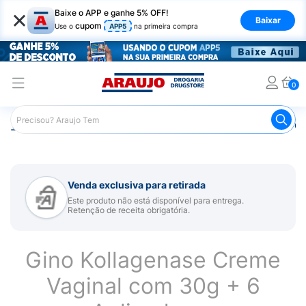
×
Baixe o APP e ganhe 5% OFF!
Baixar
cupom
Use o
APP5
na primeira compra
0
Araujo
Medicamentos
Saúde da Mulher
Remédios Gi
Venda exclusiva para retirada
Este produto não está disponível para entrega.
Retenção de receita obrigatória.
Gino Kollagenase Creme
Vaginal com 30g + 6