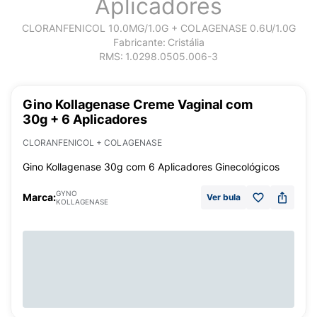
Aplicadores
CLORANFENICOL 10.0MG/1.0G + COLAGENASE 0.6U/1.0G
Fabricante:
Cristália
RMS:
1.0298.0505.006-3
Gino Kollagenase Creme Vaginal com
30g + 6 Aplicadores
CLORANFENICOL + COLAGENASE
Gino Kollagenase 30g com 6 Aplicadores Ginecológicos
GYNO
Marca:
Ver bula
KOLLAGENASE