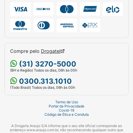
no EGFR virgens de tratamento com
inibidores da tirosina quinase do EGFR - LUX-
Lung 3 (1200.32)3.
A eficácia e a segurança de GIOTRIF como
primeira linha de tratamento, em pacientes
com CPNPC localmente avançado ou
Compre pelo
Drogatel
metastático (estádio IIIB ou IV) positivos para
mutação do EGFR, foram avaliadas em um
(31) 3270-5000
estudo global, randomizado, multicêntrico e
(BH e Região) Todos os dias, 06h às 00h
aberto (LUX-Lung 3). Pacientes virgens de
0300.313.1010
tratamento sistêmico para a doença
(Todo Brasil) Todos os dias, 06h às 00h
avançada ou metastática foram selecionados
para a presença de 29 diferentes mutações
Termo de Uso
no EGFR, utilizando como base o método da
Portal da Privacidade
reação em cadeia da polimerase (PCR)
Covid-19
Código de Ética e Conduta
(TheraScreen: EGFR29 Mutation Kit, Qiagen
Manchester Ltd). Os pacientes (n = 345)
A Drogaria Araujo S/A informa que o seu site oficial corresponde ao
endereço www.araujo.com.br, não reconhecendo qualquer outro que
foram randomizados (2:1) para receber