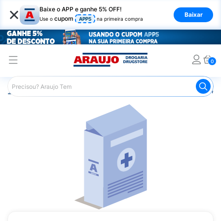
×
Baixe o APP e ganhe 5% OFF!
Baixar
cupom
Use o
APP5
na primeira compra
0
Araujo
Medicamentos
Medicamentos Especiais
Onco