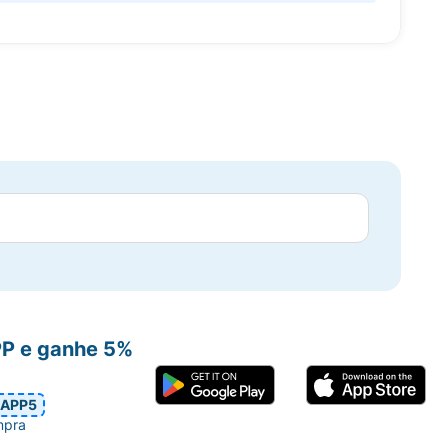
PP e ganhe 5%
APP5
mpra