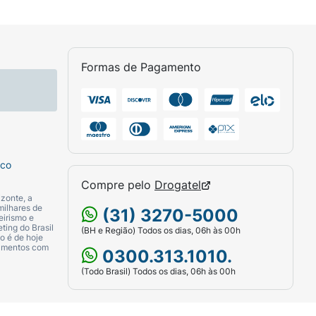
Formas de Pagamento
sco
Compre pelo
Drogatel
zonte, a
milhares de
(31) 3270-5000
eirismo e
ting do Brasil
(BH e Região) Todos os dias, 06h às 00h
o é de hoje
camentos com
0300.313.1010.
(Todo Brasil) Todos os dias, 06h às 00h