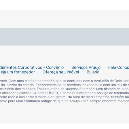
dimentos Corporativos - Convênio
Serviços Araujo
Fale Cono
Seja um fornecedor
Ofereça seu imóvel
Bulário
 você. Com uma história centenária que se confunde com a evolução de Belo Hori
s do interior do estado. Reconhecida pelos serviços inovadores e com um mix de 
trimônio dos mineiros. Essa trajetória de sucesso é também uma história de pion
 oferecer o plantão 24 horas (1933), a primeira a oferecer o serviço de telemarke
primeira rede a implantar o modelo drugstore. Na área de medicamentos, também nã
 novo para uma confiança antiga: de que na Araujo você sempre encontra medi