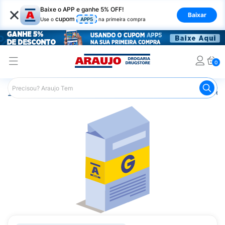
×
Baixe o APP e ganhe 5% OFF!
Baixar
cupom
Use o
APP5
na primeira compra
0
Araujo
Medicamentos
Remédio para Diabetes
Glibe