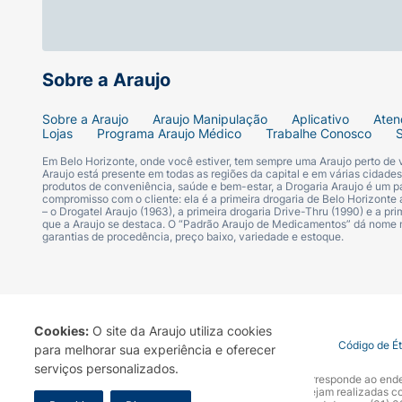
Sobre a Araujo
Sobre a Araujo
Araujo Manipulação
Aplicativo
Aten
Lojas
Programa Araujo Médico
Trabalhe Conosco
Em Belo Horizonte, onde você estiver, tem sempre uma Araujo perto de
Araujo está presente em todas as regiões da capital e em várias cidade
produtos de conveniência, saúde e bem-estar, a Drogaria Araujo é um pa
compromisso com o cliente: ela é a primeira drogaria de Belo Horizonte a
– o Drogatel Araujo (1963), a primeira drogaria Drive-Thru (1990) e a 
que a Araujo se destaca. O “Padrão Araujo de Medicamentos” dá nome
garantias de procedência, preço baixo, variedade e estoque.
Cookies:
O site da Araujo utiliza cookies
Termo de Uso
Portal da Privacidade
Covid-19
Código de É
para melhorar sua experiência e oferecer
serviços personalizados.
A Drogaria Araujo S/A informa que o seu site oficial corresponde ao e
marca. Para sua segurança recomendamos que não sejam realizadas com