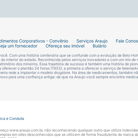
dimentos Corporativos - Convênio
Serviços Araujo
Fale Cono
Seja um fornecedor
Ofereça seu imóvel
Bulário
 você. Com uma história centenária que se confunde com a evolução de Belo Hori
s do interior do estado. Reconhecida pelos serviços inovadores e com um mix de 
trimônio dos mineiros. Essa trajetória de sucesso é também uma história de pion
 oferecer o plantão 24 horas (1933), a primeira a oferecer o serviço de telemarke
primeira rede a implantar o modelo drugstore. Na área de medicamentos, também nã
 novo para uma confiança antiga: de que na Araujo você sempre encontra medi
tica e Conduta
ndereço www.araujo.com.br, não reconhecendo qualquer outro que utilize indevid
pras em sites desconhecidos que se utilizem de forma fraudulenta da marca d