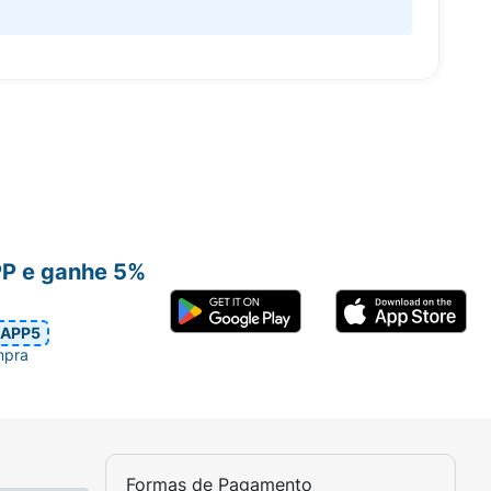
PP e ganhe 5%
APP5
mpra
Formas de Pagamento