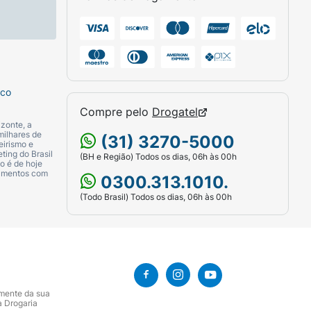
sco
Compre pelo
Drogatel
zonte, a
milhares de
(31) 3270-5000
eirismo e
ting do Brasil
(BH e Região) Todos os dias, 06h às 00h
o é de hoje
camentos com
0300.313.1010.
(Todo Brasil) Todos os dias, 06h às 00h
amente da sua
a Drogaria