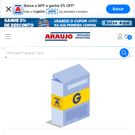
×
Baixe o APP e ganhe 5% OFF!
Baixar
cupom
Use o
APP5
na primeira compra
0
Araujo
Medicamentos
Remédio para Diabetes
Glicl